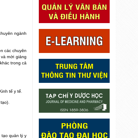
 chuyên ngành
iên các chuyên
 và mời giảng
 khác trong cả
nh tế y tế.
tạo).
tạo quản lý y