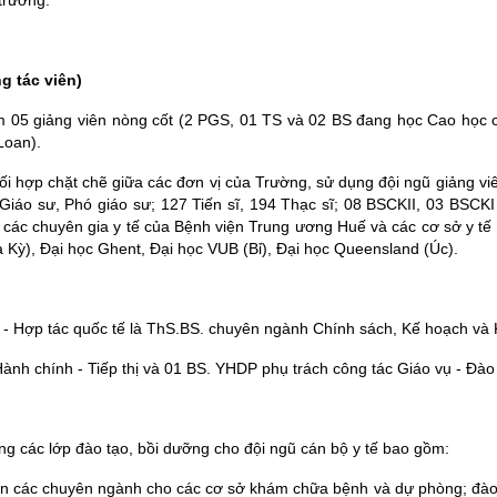
trưởng.
g tác viên)
Gồm 05 giảng viên nòng cốt (2 PGS, 01 TS và 02 BS đang học Cao học
Loan).
phối hợp chặt chẽ giữa các đơn vị của Trường, sử dụng đội ngũ giảng v
áo sư, Phó giáo sư; 127 Tiến sĩ, 194 Thạc sĩ; 08 BSCKII, 03 BSCKI
, các chuyên gia y tế của Bệnh viện Trung ương Huế và các cơ sở y tế
a Kỳ), Đại học Ghent, Đại học VUB (Bỉ), Đại học Queensland (Úc).
- Hợp tác quốc tế là ThS.BS. chuyên ngành Chính sách, Kế hoạch và Ki
nh chính - Tiếp thị và 01 BS. YHDP phụ trách công tác Giáo vụ - Đào 
ộng các lớp đào tạo, bồi dưỡng cho đội ngũ cán bộ y tế bao gồm:
n các chuyên ngành cho các cơ sở khám chữa bệnh và dự phòng; đào 