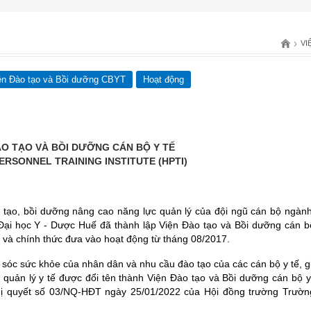
›
VI
iện Đào tạo và Bồi dưỡng CBYT
Hoạt động
ÀO TẠO VÀ BỒI DƯỠNG CÁN BỘ Y TẾ
ERSONNEL TRAINING INSTITUTE (HPTI)
 tạo, bồi dưỡng nâng cao năng lực quản lý của đội ngũ cán bộ ngành
ại học Y - Dược Huế đã thành lập Viện Đào tạo và Bồi dưỡng cán bộ
và chính thức đưa vào hoạt động từ tháng 08/2017.
 sóc sức khỏe của nhân dân và nhu cầu đào tạo của các cán bộ y tế, g
quản lý y tế được đổi tên thành Viện Đào tạo và Bồi dưỡng cán bộ y 
hị quyết số 03/NQ-HĐT ngày 25/01/2022 của Hội đồng trường Trườn