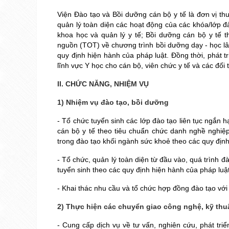
Viện Đào tạo và Bồi dưỡng cán bộ y tế là đơn vị t
quản lý toàn diện các hoạt động của các khóa/lớp 
khoa học và quản lý y tế; Bồi dưỡng cán bộ y tế 
nguồn (TOT) về chương trình bồi dưỡng dạy - học l
quy định hiện hành của pháp luật. Đồng thời, phát 
lĩnh vực Y học cho cán bộ, viên chức y tế và các đối
II. CHỨC NĂNG, NHIỆM VỤ
1) Nhiệm vụ đào tạo, bồi dưỡng
- Tổ chức tuyển sinh các lớp đào tạo liên tục ngắn
cán bộ y tế theo tiêu chuẩn chức danh nghề nghiệ
trong đào tạo khối ngành sức khoẻ theo các quy địn
- Tổ chức, quản lý toàn diện từ đầu vào, quá trình đ
tuyển sinh theo các quy định hiện hành của pháp luậ
- Khai thác nhu cầu và tổ chức hợp đồng đào tạo với
2) Thực hiện các chuyển giao công nghệ, kỹ thu
- Cung cấp dịch vụ về tư vấn, nghiên cứu, phát triể