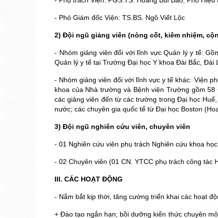
- Phụ trách Viện: PGS.TS. Hoàng Bùi Bảo, Phó Hiệu 
- Phó Giám đốc Viện: TS.BS. Ngô Viết Lộc
2) Đội ngũ giảng viên (nòng cốt, kiêm nhiệm, cộn
- Nhóm giảng viên đối với lĩnh vực Quản lý y tế: 
Quản lý y tế tại Trường Đại học Y khoa Đài Bắc, Đài 
- Nhóm giảng viên đối với lĩnh vực y tế khác: Viện 
khoa của Nhà trường và Bệnh viện Trường gồm 58 Gi
các giảng viên đến từ các trường trong Đại học Huế
nước; các chuyên gia quốc tế từ Đại học Boston (Ho
3) Đội ngũ nghiên cứu viên, chuyên viên
- 01 Nghiên cứu viên phụ trách Nghiên cứu khoa học 
- 02 Chuyên viên (01 CN. YTCC phụ trách công tác Hà
III. CÁC HOẠT ĐỘNG
- Nắm bắt kịp thời, tăng cường triển khai các hoạt đ
+ Đào tạo ngắn hạn; bồi dưỡng kiến thức chuyên mô