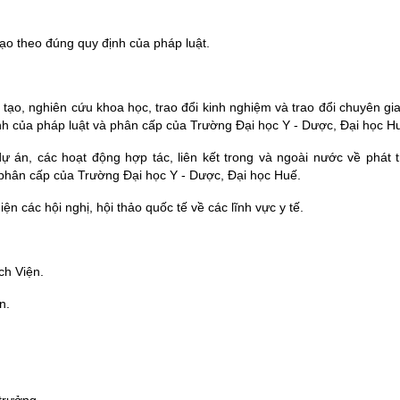
 tạo theo đúng quy định của pháp luật.
tạo, nghiên cứu khoa học, trao đổi kinh nghiệm và trao đổi chuyên gia
ịnh của pháp luật và phân cấp của Trường Đại học Y - Dược, Đại học H
 dự án, các hoạt động hợp tác, liên kết trong và ngoài nước về phát 
à phân cấp của Trường Đại học Y - Dược, Đại học Huế.
ện các hội nghị, hội thảo quốc tế về các lĩnh vực y tế.
Chân dung tân
ch Viện.
n.
Hệ thống văn
Hỗ trợ người
Đăng nhập ma