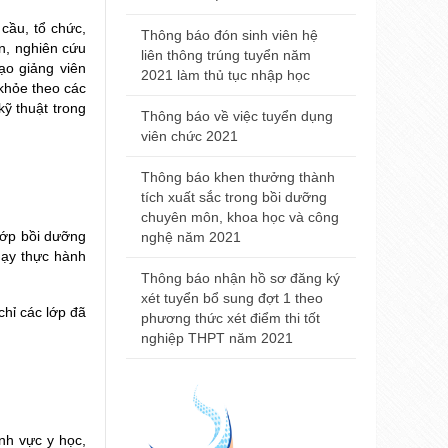
Trường Đại
2021
cầu, tổ chức,
Thông báo đón sinh viên hệ
n, nghiên cứu
liên thông trúng tuyển năm
Thông báo đ
ạo giảng viên
2021 làm thủ tục nhập học
nhà khám bệ
khỏe theo các
viện Trường
kỹ thuật trong
Thông báo về việc tuyển dụng
Huế
viên chức 2021
Thông báo t
Thông báo khen thưởng thành
nội trú năm
tích xuất sắc trong bồi dưỡng
chuyên môn, khoa học và công
Thông báo 
 lớp bồi dưỡng
nghệ năm 2021
Đại học Y 
dạy thực hành
2021
Thông báo nhận hồ sơ đăng ký
xét tuyển bổ sung đợt 1 theo
chỉ các lớp đã
phương thức xét điểm thi tốt
nghiệp THPT năm 2021
ĩnh vực y học,