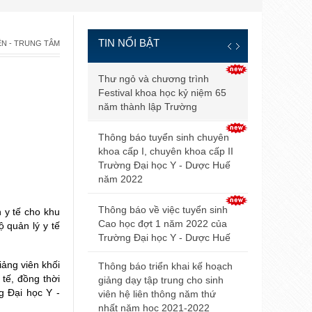
TIN NỔI BẬT
ỆN - TRUNG TÂM
Thông báo đ
Thư ngỏ và chương trình
và điều kiện
Festival khoa học kỷ niệm 65
tuyển sinh b
năm thành lập Trường
2021
Thông báo tuyển sinh chuyên
Điểm trúng 
khoa cấp I, chuyên khoa cấp II
sinh đại họ
Trường Đại học Y - Dược Huế
2021 của Đ
năm 2022
Hội nghị Nộ
Thông báo về việc tuyển sinh
 y tế cho khu
mở rộng lần
Cao học đợt 1 năm 2022 của
 quản lý y tế
Trường Đại học Y - Dược Huế
Thông báo v
dự thi tuyển
iảng viên khối
Thông báo triển khai kế hoạch
tế, đồng thời
giảng dạy tập trung cho sinh
Thông báo 
g Đại học Y -
viên hệ liên thông năm thứ
livestream t
nhất năm học 2021-2022