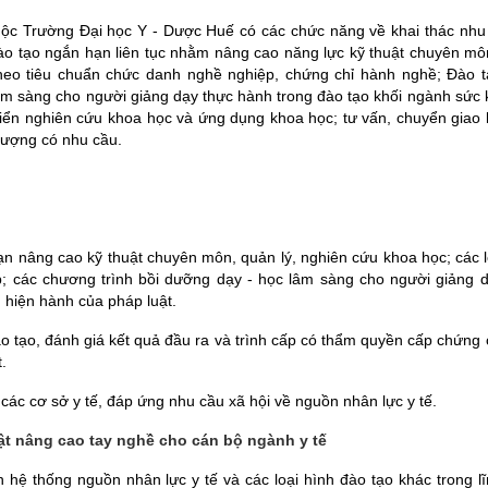
huộc Trường Đại học Y - Dược Huế có các chức năng về khai thác nhu 
đào tạo ngắn hạn liên tục nhằm nâng cao năng lực kỹ thuật chuyên mô
theo tiêu chuẩn chức danh nghề nghiệp, chứng chỉ hành nghề; Đào t
âm sàng cho người giảng dạy thực hành trong đào tạo khối ngành sức 
triển nghiên cứu khoa học và ứng dụng khoa học; tư vấn, chuyển giao 
 tượng có nhu cầu.
 hạn nâng cao kỹ thuật chuyên môn, quản lý, nghiên cứu khoa học; các
p; các chương trình bồi dưỡng dạy - học lâm sàng cho người giảng 
h hiện hành của pháp luật.
ào tạo, đánh giá kết quả đầu ra và trình cấp có thẩm quyền cấp chứng 
t.
 các cơ sở y tế, đáp ứng nhu cầu xã hội về nguồn nhân lực y tế.
ật nâng cao tay nghề cho cán bộ ngành y tế
n hệ thống nguồn nhân lực y tế và các loại hình đào tạo khác trong l