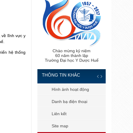
 về lĩnh vực y
uế.
Chào mừng kỷ niệm
triển hệ thống
60 năm thành lập
Trường Đại học Y Dược Huế
THÔNG TIN KHÁC
 tiến sĩ
Hình ảnh hoạt động
 bản
Danh bạ điện thoại
 dùng
Liên kết
il công vụ
Site map