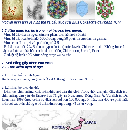
Một vài hình ảnh về hình thể và cấu trúc của virus Coxsackie gây bệnh TCM
1.3. Khả năng tồn tại trong môi trường bên ngoài.
- Virus bị đào thải ra ngoại cảnh từ phân, dịch hắt hơi, sổ mũi.
- Virus bị bất hoạt bởi nhiệt 560C trong vòng 30 phút, tia cực tím, tia gamma.
- Virus chịu được pH với phổ rộng từ 3-9.
- Bị bất hoạt bởi: 2% Sodium hyproclorite (nước Javel), Chlorine tự do. Không hoặc ít bị
bất hoạt bởi các chất hòa tan lipid như: Cồn, Chloroform, Phenol, Ether.
- Ở nhiệt độ lạnh 40C, virus sống được vài ba tuần.
2. Khả năng gây bệnh của virus
2.1. Đặc điểm dịch tễ học.
2.1.1. Phân bố theo thời gian:
Bệnh có quanh năm, tăng mạnh ở 2 đợt: tháng 3 - 5 và tháng 9 - 12.
2.1.2. Phân bố theo địa dư:
- Bệnh tay-chân-miệng xuất hiện khắp nơi trên thế giới. Trong thời gian gần đây, dịch tay-
chân-miệng chủ yếu do Enterovirus 71 gây ra ở các nước Đông Nam Á. Vụ dịch tại Đài
Loan năm 1998 được coi là vụ dịch lớn với hơn 100.000 người mắc, hơn 400 trẻ phải nhập
viện với các biến chứng ở hệ thần kinh trung ương, 78 trẻ tử vong.