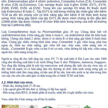
nên.
Enterovirus
bao gồm 4 nhóm: poliovirus, Coxsackie A virus (CA), Coxsackie
B virus (CB) và Echovirus. Các serotyp thuộc loài A gồm: EV68, EV71, EV76,
EV89, EV90, EV91 và EV92. Trong khi các serotyp EV khác thì thuộc dưới
loài
Enterovirus
B hoặc C. Týp EV71 là một trong những tác nhân gây nên bệnh
TCM và đôi khi chúng còn có khả năng gây nên bệnh ở hệ thần kinh trung
ương. Khả năng gây bệnh của týp EV71 đã được minh chứng là lần đầu tiên
(1969) phân lập được chúng ở tổ chức thần kinh trung ương của một số trường
hợp tại California (Mỹ).
Loài
Coxsackievirus
thuộc họ
Picornaviridae
gồm 29 typ. Chúng khác biệt với
các
Enterovirus
khác ở khả năng gây bệnh ở chuột ổ , các
enterovirus
khác thì hiếm hoặc
không. Chúng chia thành 2 nhóm: nhóm A và nhóm B có khả năng gây bệnh ở chuột khác
nhau. Chúng gây nhiều chứng bệnh khác nhau:
Coxsackie
A gây viêm họng, phát ban
ngòai da, bệnh tay chân miệng, gây viêm kết mạc chảy máu, viêm màng não vô
khuẩn...,
Coxsackie
B gây viêm cơ tim ở trẻ sơ sinh, viêm đường hô hấp trên, viêm màng
ngoài tim, viêm màng trong tim...
Người ta cũng đã cho biết rằng týp virus EV 71 đã xuất hiện ở Đài Loan vào năm 1968
cũng như đã từng xuất hiện ở các nước Đông Nam Á như: Philipines, Indonesia, Singapore.
Tuy rằng đây không phải là một týp enterovirus mới nhưng đặc tính của týp virus này có
độc tính rất mạnh và có khả năng làm tổn thương tổ chức thần kinh trung ương gây ra
những bệnh cảnh lâm sàng nặng và hậu quả để lại xấu, hơn nữa nước ta lại nằm trong khu
vực này cho nên cần cảnh giác và thận trọng khi có bệnh TCM xuất hiện.
1.2. Hình thái của virus.
- Hình cầu, đường kính 27-30 nm.
- Lớp capsid gồm 60 tiểu đơn vị, không có lớp bao ngoài.
- Bên trong chứa RNA, là thành phần di truyền, nhân lên và gây nhiễm của virus.
Virus nhân lên ở bào tương của tế bào bị nhiễm.