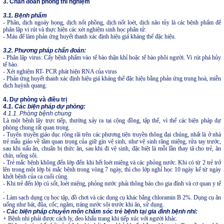
3. Chẩn đoán phòng thí nghiệm
3.1. Bệnh phẩm
- Phân, dịch ngoáy họng, dịch nốt phồng, dịch nốt loét, dịch não tủy là các bệnh phẩm để
phân lập vi rút và thực hiện các xét nghiệm sinh học phân tử.
- Máu để làm phản ứng huyết thanh xác định hiệu giá kháng thể đặc hiệu.
3.2. Phương pháp chẩn đoán:
- Phân lập virus: Cấy bệnh phẩm vào tế bào thận khỉ hoặc tế bào phôi người. Vi rút phá hủy
tế bào.
- Xét nghiệm RT- PCR phát hiện RNA của virus
- Phản ứng huyết thanh xác định hiệu giá kháng thể đặc hiệu bằng phản ứng trung hoà, miễn
dịch huỳnh quang.
4. Dự phòng và điều trị
4.1. Các biện pháp dự phòng:
4.1.1. Phòng bệnh chung
Là một bệnh lây trực tiếp, thường xảy ra tại cộng đồng, tập thể, vì thế các biện pháp dự
phòng chung rất quan trọng.
- Tuyên truyền giáo dục rộng rãi trên các phương tiện truyền thông đại chúng, nhất là ở nhà
trẻ mẫu giáo về tầm quan trọng của giữ gìn vệ sinh, như vệ sinh răng miệng, rửa tay trước,
sau khi nấu ăn, chuẩn bị thức ăn, sau khi đi vệ sinh, đặc biệt là mỗi lần thay tã cho trẻ, ăn
chín, uống sôi.
- Trẻ mắc bệnh không đến lớp đến khi hết loét miệng và các phỏng nước. Khi có từ 2 trẻ trở
lên trong một lớp bị mắc bệnh trong vòng 7 ngày, thì cho lớp nghỉ học 10 ngày kể từ ngày
khởi bệnh của ca cuối cùng.
- Khi trẻ đến lớp cú sốt, loét miệng, phỏng nước phải thông báo cho gia đình và cơ quan y tế
.
- Làm sạch dụng cụ học tập, đồ chơi và các dụng cụ khác bằng chloramin B 2%. Dụng cụ ăn
uống như bát, đũa, cốc; ngâm, tráng nước sôi trước khi ăn, sử dụng.
- Các biện pháp chuyên môn chăm sóc trẻ bệnh tại gia đình bệnh nhi:
+ Bệnh nhi phải được cách ly, đeo khẩu trang khi tiếp xúc với người khác.