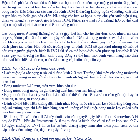
Bệnh khởi phát là sốt sau đó xuất hiện các bọng nước ở niêm mạc miệng (ở nướu răng, lưỡi,
bên trong má) và xuất hiện ban đỏ ở bàn tay, bàn chân. Các ban đỏ này có thể hình thành các
bọng nước. Đặc điểm của các ban của bệnh TCM là thường không ngứa và không xuất hiện
ở gan bàn tay hoặc gan bàn chân. Như vậy, các ban và bọng nước chủ yếu xuất hiện ở tay,
chân và miệng vì vậy được gọi là bệnh TCM. Ngoài ra ở một số ít trường hợp có thể xuất
hiện ở một số vị trí khác trên cơ thể như vùng mông.
Các bọng nước ở miệng thường vỡ ra và gây loét làm cho trẻ đau đớn, khóc nhiều, ăn kém
hoặc sợ không dám ăn cho nên trẻ gầy sút nhanh. Nếu các bọng nước ở tay, chân khi vỡ ra
nếu không giữ vệ sinh sạch sẽ thì rất có thể bị bội nhiễm vi khuẩn gây mưng mủ và làm cho
bệnh phức tạp thêm. Hầu hết các trường hợp bị bệnh TCM sẽ qua khỏi nhưng có một số
nếu căn nguyên gây nên bệnh là EV71 thì sẽ có thể bệnh diễn biến phức tạp hơn nhất là khi
virus gây tổn thương hệ thần kinh trung ương sẽ thể hiện một bệnh viêm màng não điển
hình với biểu hiện là sốt cao, nhức đầu, cứng cổ, buồn nôn, nôn vọt.
2.2.3. Tóm tắt các biểu hiện của bệnh
• Loét miệng: là các bọng nước có đường kính 2-3 mm Thường khó thấy các bóng nước trên
niêm mạc miệng vì nó vở rất nhanh tạo thành những vết loét, trẻ rất đau khi ăn, tăng tiết
nước bọt
• Bọng nước: từ 2-10 mm, màu xám, hình bầu dục.
• Bọng nước vùng mông và gối thường xuất hiện trên nền hồng ban.
• Bọng nước lòng bàn tay và lòng bàn chân có thể lồi lên trên da sờ có cảm giác cộn hay ẩn
dưới da, thường ấn không đau.
• Bệnh có thể biểu hiện không điển hình như: bóng nước rất ít xen kẻ với những hồng ban,
một số trường hợp chỉ biểu hiện hồng ban và không có biểu hiện bóng nước hay chỉ có biểu
hiện loét miệng đơn thuần.
Tiên lượng đối với bệnh TCM tùy thuộc vào căn nguyên gây bệnh là do Enterovirus A16
hay do EV71. Nếu do Enterovirus A16 thì thường là bệnh nhẹ và có thể tự khỏi sau từ 7 -
10 ngày, nhưng do EV71 thì có thể có biến chứng nguy hiểm như viêm phổi, viêm cơ tim
cấp hoặc viêm màng não, thậm chí gây tử vong.
2.2.4. Chẩn đoán phân biệt với một số bệnh tương tự: