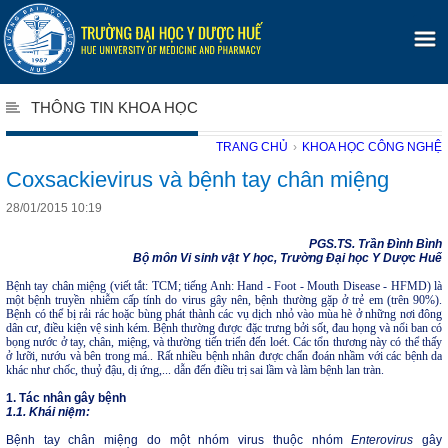
THÔNG TIN KHOA HỌC
TRANG CHỦ
›
KHOA HỌC CÔNG NGHỆ
Coxsackievirus và bệnh tay chân miệng
28/01/2015 10:19
PGS.TS. Trần Đình Bình
Bộ môn Vi sinh vật Y học, Trường Đại học Y Dược Huế
Bệnh tay chân miệng (viết tắt: TCM; tiếng Anh: Hand - Foot - Mouth Disease - HFMD) là
một bệnh truyền nhiễm cấp tính do virus gây nên, bệnh thường gặp ở trẻ em (trên 90%).
Bệnh có thể bị rải rác hoặc bùng phát thành các vụ dịch nhỏ vào mùa hè ở những nơi đông
dân cư, điều kiện vệ sinh kém. Bệnh thường được đặc trưng bởi sốt, đau họng và nổi ban có
bọng nước ở tay, chân, miệng, và thường tiến triển đến loét. Các tổn thương này có thể thấy
ở lưỡi, nướu và bên trong má.. Rất nhiều bệnh nhân được chẩn đoán nhầm với các bệnh da
khác như chốc, thuỷ đậu, dị ứng,... dẫn đến điều trị sai lầm và làm bệnh lan tràn.
1. Tác nhân gây bệnh
1.1. Khái niệm:
Bệnh tay chân miệng do một nhóm virus thuộc nhóm
Enterovirus
gây