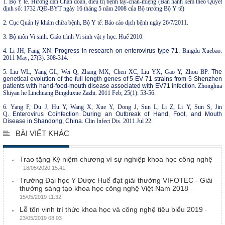
1. Bộ Y tế. Hướng dẫn Chẩn đoán, điều trị bệnh tay-chân-miệng (Ban hành kèm theo Quyết
định số: 1732 /QĐ-BYT ngày 16 tháng 5 năm 2008 của Bộ trưởng Bộ Y tế)
2. Cục Quản lý khám chữa bệnh, Bộ Y tế: Báo cáo dịch bệnh ngày 26/7/2011.
3. Bộ môn Vi sinh. Giáo trình Vi sinh vật y học. Huế 2010.
4. Li JH, Fang XN.
Progress in research on enterovirus type 71.
Bingdu Xuebao.
2011 May; 27(3): 308-314.
5. Liu WL, Yang GL, Wei Q, Zhang MX, Chen XC, Liu YX, Gao Y, Zhou BP.
The
genetical evolution of the full length genes of 5 EV 71 strains from 5 Shenzhen
patients with hand-food-mouth disease associated with EV71 infection.
Zhonghua
Shiyan he Linchuang Bingduxue Zazhi. 2011 Feb; 25(1): 53-56.
6. Yang F, Du J, Hu Y, Wang X, Xue Y, Dong J, Sun L, Li Z, Li Y, Sun S, Jin
Q.
Enterovirus Coinfection During an Outbreak of Hand, Foot, and Mouth
Disease in Shandong, China.
Clin Infect Dis. 2011 Jul 22.
BÀI VIẾT KHÁC
Trao tặng Kỷ niệm chương vì sự nghiệp khoa học công nghệ
- 18/05/2020 15:41
Trường Đại học Y Dược Huế đạt giải thưởng VIFOTEC - Giải
thưởng sáng tạo khoa học công nghệ Việt Nam 2018
-
15/05/2019 11:32
Lễ tôn vinh trí thức khoa học và công nghệ tiêu biểu 2019
-
23/05/2019 08:03