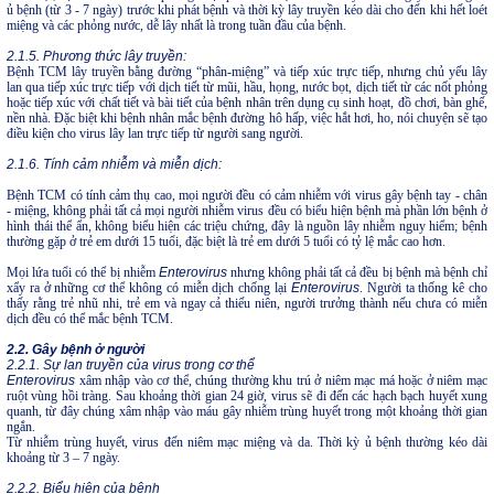
ủ bệnh (từ 3 - 7 ngày) trước khi phát bệnh và thời kỳ lây truyền kéo dài cho đến khi hết loét
miệng và các phỏng nước, dễ lây nhất là trong tuần đầu của bệnh.
2.1.5. Phương thức lây truyền:
Bệnh TCM lây truyền bằng đường “phân-miệng” và tiếp xúc trực tiếp, nhưng chủ yếu lây
lan qua tiếp xúc trực tiếp với dịch tiết từ mũi, hầu, họng, nước bọt, dịch tiết từ các nốt phỏng
hoặc tiếp xúc với chất tiết và bài tiết của bệnh nhân trên dụng cụ sinh hoạt, đồ chơi, bàn ghế,
nền nhà. Đặc biệt khi bệnh nhân mắc bệnh đường hô hấp, việc hắt hơi, ho, nói chuyện sẽ tạo
điều kiện cho virus lây lan trực tiếp từ người sang người.
2.1.6. Tính cảm nhiễm và miễn dịch:
Bệnh TCM có tính cảm thụ cao, mọi người đều có cảm nhiễm với virus gây bệnh tay - chân
- miệng, không phải tất cả mọi người nhiễm virus đều có biểu hiện bệnh mà phần lớn bệnh ở
hình thái thể ẩn, không biểu hiện các triệu chứng, đây là nguồn lây nhiễm nguy hiểm; bệnh
thường gặp ở trẻ em dưới 15 tuổi, đặc biệt là trẻ em dưới 5 tuổi có tỷ lệ mắc cao hơn.
Mọi lứa tuổi có thể bị nhiễm
Enterovirus
nhưng không phải tất cả đều bị bệnh mà bệnh chỉ
xẩy ra ở những cơ thể không có miễn dịch chống lại
Enterovirus
. Người ta thống kê cho
thấy rằng trẻ nhũ nhi, trẻ em và ngay cả thiếu niên, người trưởng thành nếu chưa có miễn
dịch đều có thể mắc bệnh TCM.
2.2. Gây bệnh ở người
2.2.1. Sự lan truyền của virus trong cơ thể
Enterovirus
xâm nhập vào cơ thể, chúng thường khu trú ở niêm mạc má hoặc ở niêm mạc
ruột vùng hồi tràng. Sau khoảng thời gian 24 giờ, virus sẽ đi đến các hạch bạch huyết xung
quanh, từ đây chúng xâm nhập vào máu gây nhiễm trùng huyết trong một khoảng thời gian
ngắn.
Từ nhiễm trùng huyết, virus đến niêm mạc miệng và da. Thời kỳ ủ bệnh thường kéo dài
khoảng từ 3 – 7 ngày.
2.2.2. Biểu hiện của bệnh