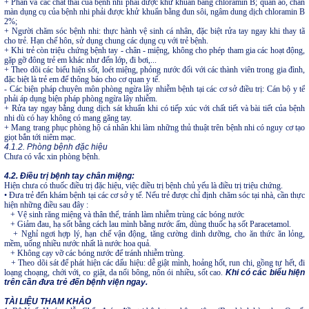
+ Phân và các chất thải của bệnh nhi phải được khử khuẩn bằng chloramin B; quần áo, chăn
màn dụng cụ của bệnh nhi phải được khử khuẩn bằng đun sôi, ngâm dung dịch chloramin B
2%;
+ Người chăm sóc bệnh nhi: thực hành vệ sinh cá nhân, đặc biệt rửa tay ngay khi thay tã
cho trẻ. Hạn chế hôn, sử dụng chung các dụng cụ với trẻ bệnh.
+ Khi trẻ còn triệu chứng bệnh tay - chân - miệng, không cho phép tham gia các hoạt động,
gặp gỡ đông trẻ em khác như đến lớp, đi bơi,...
+ Theo dõi các biểu hiện sốt, loét miệng, phỏng nước đối với các thành viên trong gia đình,
đặc biệt là trẻ em để thông báo cho cơ quan y tế.
- Các biện pháp chuyên môn phòng ngừa lây nhiễm bệnh tại các cơ sở điều trị: Cán bộ y tế
phải áp dụng biện pháp phòng ngừa lây nhiễm.
+ Rửa tay ngay bằng dung dịch sát khuẩn khi có tiếp xúc với chất tiết và bài tiết của bệnh
nhi dù có hay không có mang găng tay.
+ Mang trang phục phòng hộ cá nhân khi làm những thủ thuật trên bệnh nhi có nguy cơ tạo
giọt bắn tới niêm mạc.
4.1.2. Phòng bệnh đặc hiệu
Chưa có vắc xin phòng bệnh.
4.2.
Điều trị bệnh tay chân miệng:
Hiện chưa có thuốc điều trị đặc hiệu, việc điều trị bệnh chủ yếu là điều trị triệu chứng.
• Đưa trẻ đến khám bệnh tại các cơ sở y tế. Nếu trẻ được chỉ định chăm sóc tại nhà, cần thực
hiện những điều sau đây :
+ Vệ sinh răng miệng và thân thể, tránh làm nhiễm trùng các bóng nước
+ Giảm đau, hạ sốt bằng cách lau mình bằng nước ấm, dùng thuốc hạ sốt Paracetamol.
+ Nghỉ ngơi hợp lý, hạn chế vận động, tăng cường dinh dưỡng, cho ăn thức ăn lỏng,
mềm, uống nhiều nước nhất là nước hoa quả.
+ Không cạy vỡ các bóng nước để tránh nhiễm trùng.
+ Theo dõi sát để phát hiện các dấu hiệu: dễ giật mình, hoảng hốt, run chi, gồng tự hết, đi
loạng choạng, chới với, co giật, da nổi bông, nôn ói nhiều, sốt cao.
Khi có các biểu hiện
trên cần đưa trẻ đến bệnh viện ngay.
TÀI LIỆU THAM KHẢO