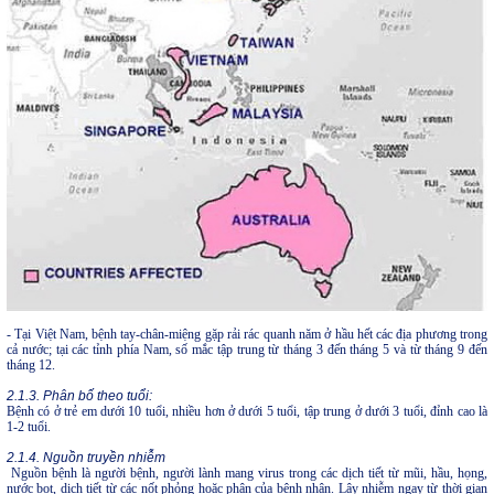
- Tại Việt Nam, bệnh tay-chân-miệng gặp rải rác quanh năm ở hầu hết các địa phương trong
cả nước; tại các tỉnh phía Nam, số mắc tập trung từ tháng 3 đến tháng 5 và từ tháng 9 đến
tháng 12.
2.1.3. Phân bố theo tuổi:
Bệnh có ở trẻ em dưới 10 tuổi, nhiều hơn ở dưới 5 tuổi, tập trung ở dưới 3 tuổi, đỉnh cao là
1-2 tuổi.
2.1.4. Nguồn truyền nhiễm
Nguồn bệnh là người bệnh, người lành mang virus trong các dịch tiết từ mũi, hầu, họng,
nước bọt, dịch tiết từ các nốt phỏng hoặc phân của bệnh nhân. Lây nhiễm ngay từ thời gian