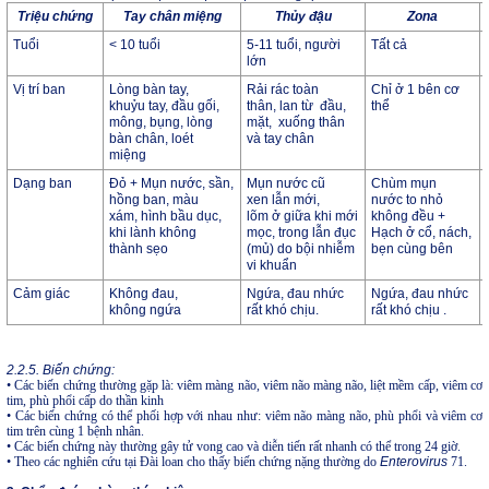
Triệu chứng
Tay
chân miệng
Thủy đậu
Zona
Tuổi
< 10 tuổi
5-11 tuổi, người
Tất cả
lớn
Vị trí ban
Lòng bàn tay,
Rải rác toàn
Chỉ ở 1 bên cơ
khuỷu tay, đầu gối,
thân, lan từ đầu,
thể
mông, bụng, lòng
mặt, xuống thân
bàn chân, loét
và tay chân
miệng
Dạng ban
Đỏ + Mụn nước, sần,
Mụn nước cũ
Chùm mụn
hồng ban, màu
xen lẫn mới,
nước to nhỏ
xám, hình bầu dục,
lõm ở giữa khi mới
không đều +
khi lành không
mọc, trong lẫn đục
Hạch ở cổ, nách,
thành sẹo
(mủ) do bội nhiễm
bẹn cùng bên
vi khuẩn
Cảm giác
Không đau,
Ngứa, đau nhức
Ngứa, đau nhức
không ngứa
rất khó chịu.
rất khó chịu .
2.2.5. Biến chứng:
• Các biến chứng thường gặp là: viêm màng não, viêm não màng não, liệt mềm cấp, viêm cơ
tim, phù phổi cấp do thần kinh
• Các biến chứng có thể phối hợp với nhau như: viêm não màng não, phù phổi và viêm cơ
tim trên cùng 1 bệnh nhân.
• Các biến chứng này thường gây tử vong cao và diễn tiến rất nhanh có thể trong 24 giờ.
• Theo các nghiên cứu tại Đài loan cho thấy biến chứng nặng thường do
Enterovirus
71.