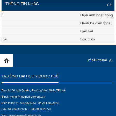
THÔNG TIN KHÁC
Hình ảnh hoạt động
Danh bạ điện thoại
Liên kết
Site map
VỀ ĐẦU TRANG
TRƯỜNG ĐẠI HỌC Y DƯỢC HUẾ
Địa chỉ: 06 Ngô Quyền, Phường Vĩnh Ninh, TP.Huế
Email:
hcmp@huemed-univ.edu.vn
Điện thoại: 84.234.3822173 - 84.234.3822873
Fax: 84.234.3826269 - 84.234.3826270
Web:
www.huemed-univ.edu.vn