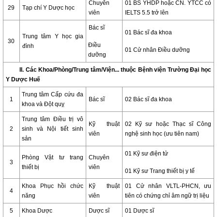
Chuyên
01 BS YHDP hoặc CN. YTCC có
29
Tạp chí Y Dược học
viên
IELTS 5.5 trở lên
Bác sĩ
01 Bác sĩ đa khoa
Trung tâm Y học gia
30
Điều
đình
01 Cử nhân Điều dưỡng
dưỡng
II. Các Khoa/Phòng/Trung tâm/Viện... thuộc Bệnh viện Trường Đại học
Y Dược Huế
Trung tâm Cấp cứu đa
1
Bác sĩ
02 Bác sĩ đa khoa
khoa và Đột quỵ
Trung tâm Điều trị vô
Kỹ thuật
02 Kỹ sư hoặc Thạc sĩ Công
2
sinh và Nội tiết sinh
viên
nghệ sinh học (ưu tiên nam)
sản
01 Kỹ sư điện tử
Phòng Vật tư trang
Chuyên
3
thiết bị
viên
01 Kỹ sư Trang thiết bị y tế
Khoa Phục hồi chức
Kỹ thuật
01 Cử nhân VLTL-PHCN, ưu
4
năng
viên
tiên có chứng chỉ âm ngữ trị liệu
5
Khoa Dược
Dược sĩ
01 Dược sĩ