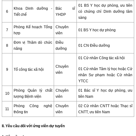
01 BS Y học dự phòng, ưu tiên
Khoa Dinh dưỡng -
Bác sĩ
6
có chứng chỉ Dinh dưỡng lâm
Tiết chế
YHDP
sàng
Phòng Kế hoạch Tổng
Chuyên
7
01 BS Y học dự phòng
hợp
viên
Đơn vị Thăm dò chức
Điều
8
01 CN Điều dưỡng
năng
dưỡng
01 Cử nhân Công tác xã hội
Chuyên
01 Cử nhân Tâm lý học hoặc Cử
9
Tổ công tác xã hội
viên
nhân Sư phạm hoặc Cử nhân
YTCC
Phòng Quản lý chất
Chuyên
01 Bác sĩ Y học dự phòng, ưu
10
lượng Bệnh viện
viên
tiên Nam
Phòng Công nghệ
Chuyên
02 Cử nhân CNTT hoặc Thạc sĩ
11
thông tin
viên
CNTT, ưu tiên Nam
II. Yêu cầu đối với ứng viên dự tuyển