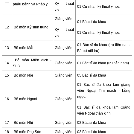
11
Kỹ thuật
phẫu bệnh và Pháp y
01 Cử nhân kỹ thuật y học
viên
Giảng viên
01 Bác sĩ đa khoa
12
Bộ môn Ký sinh trùng
Kỹ thuật
01 Cử nhân kỹ thuật y học
viên
01 Bác sĩ đa khoa (ưu tiên nam,
13
Bộ môn Mắt
Giảng viên
Bác sĩ nội trú)
Bộ môn Miễn dịch -
14
Giảng viên
01 Bác sĩ đa khoa (ưu tiên nam)
SLB
15
Bộ môn Nội
Giảng viên
05 Bác sĩ đa khoa
01 Bác sĩ đa khoa làm giảng
viên Ngoại Tim mạch - Lồng
ngực
16
Bộ môn Ngoại
Giảng viên
01 Bác sĩ đa khoa làm Giảng
viên Ngoại thần kinh
17
Bộ môn Nhi
Giảng viên
02 Bác sĩ đa khoa
18
Bộ môn Phụ Sản
Giảng viên
03 Bác sĩ đa khoa