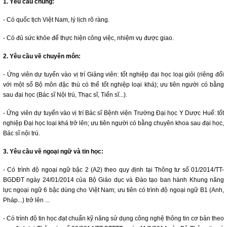
1. Yêu cầu chung:
- Có quốc tịch Việt Nam, lý lịch rõ ràng.
- Có đủ sức khỏe để thực hiện công việc, nhiệm vụ được giao.
2. Yêu cầu về chuyên môn:
- Ứng viên dự tuyển vào vị trí Giảng viên: tốt nghiệp đại học loại giỏi (riêng đối
với một số Bộ môn đặc thù có thể tốt nghiệp loại khá); ưu tiên người có bằng
sau đại học (Bác sĩ Nội trú, Thạc sĩ, Tiến sĩ...).
- Ứng viên dự tuyển vào vị trí Bác sĩ Bệnh viện Trường Đại học Y Dược Huế: tốt
nghiệp Đại học loại khá trở lên; ưu tiên người có bằng chuyên khoa sau đại học,
Bác sĩ nội trú.
3. Yêu cầu về ngoại ngữ và tin học:
- Có trình độ ngoại ngữ bậc 2 (A2) theo quy định tại Thông tư số 01/2014/TT-
BGDĐT ngày 24/01/2014 của Bộ Giáo dục và Đào tạo ban hành Khung năng
lực ngoại ngữ 6 bậc dùng cho Việt Nam; ưu tiên có trình độ ngoại ngữ B1 (Anh,
Pháp...) trở lên ...
- Có trình độ tin học đạt chuẩn kỹ năng sử dụng công nghệ thông tin cơ bản theo