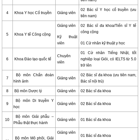
tiên nam)
02 Bác sĩ Y học cổ truyền (ưu
4
Khoa Y học Cổ truyền
Giảng viên
tiên nam)
Giảng viên
02 Bác sĩ đa khoa/Tiến sĩ Y tế
công cộng
5
Khoa Y tế Công cộng
Kỹ thuật
viên
01 Cử nhân kỹ thuật y học
01 Cử nhân Tiếng Nhật, tốt
Chuyên
6
Khoa Đào tạo quốc tế
nghiệp loại Giỏi, có IELTS từ 5.0
viên
trở lên
Bộ môn Chẩn đoán
02 Bác sĩ đa khoa (ưu tiên nam,
7
Giảng viên
hình ảnh
Bác sĩ nội trú)
8
Bộ môn Dược lý
Giảng viên
02 Bác sĩ đa khoa
Bộ môn Di truyền Y
9
Giảng viên
02 Bác sĩ đa khoa
học
Bộ môn Giải phẫu –
10
Giảng viên
01 Bác sĩ đa khoa
Phẫu thật thực hành
Giảng viên
01 Bác sĩ đa khoa
Bộ môn Mô phôi, Giải