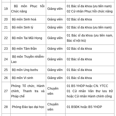
Bộ môn Phục hồi
01 Bác sĩ đa khoa (ưu tiên nam)
19
Giảng viên
Chức năng
02 Cử nhân Phục hồi chức năng
20
Bộ môn Sinh hoá
Giảng viên
02 Bác sĩ đa khoa
21
Bộ môn Sinh lý
Giảng viên
02 Bác sĩ đa khoa (ưu tiên nam)
01 Bác sĩ đa khoa (ưu tiên nam,
22
Bộ môn Tai Mũi Họng
Giảng viên
Bác sĩ nội trú)
23
Bộ môn Tâm thần
Giảng viên
02 Bác sĩ đa khoa
Bộ môn Truyền nhiễm-
24
Giảng viên
02 Bác sĩ đa khoa
Lao
25
Bộ môn Ung bướu
Giảng viên
01 Bác sĩ đa khoa
26
Bộ môn Vi sinh
Giảng viên
01 Bác sĩ đa khoa
Phòng Tổ chức, Hành
01 BS YHDP hoặc CN. YTCC
Chuyên
27
chính, Thanh tra và
01 Cử nhân Văn thư lưu trữ
viên
Pháp chế
hoặc Cử nhân Hành chính công
Chuyên
28
Phòng Đào tạo đại học
01 BSĐK hoặc BS YHDP
viên