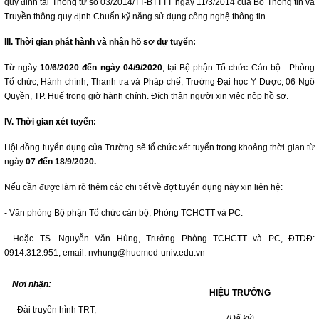
quy định tại Thông tư số 03/2014/TT-BTTTT ngày 11/3/2014 của Bộ Thông tin và
Truyền thông quy định Chuẩn kỹ năng sử dụng công nghệ thông tin.
III. Thời gian phát hành và nhận hồ sơ dự tuyển:
Từ ngày
10/6/2020 đến ngày 04/9/2020
, tại Bộ phận Tổ chức Cán bộ - Phòng
Tổ chức, Hành chính, Thanh tra và Pháp chế, Trường Đại học Y Dược, 06 Ngô
Quyền, TP. Huế trong giờ hành chính. Đích thân người xin việc nộp hồ sơ.
IV. Thời gian xét tuyển:
Hội đồng tuyển dụng của Trường sẽ tổ chức xét tuyển trong khoảng thời gian từ
ngày
07 đến 18/9/2020.
Nếu cần được làm rõ thêm các chi tiết về đợt tuyển dụng này xin liên hệ:
- Văn phòng Bộ phận Tổ chức cán bộ, Phòng TCHCTT và PC.
- Hoặc TS. Nguyễn Văn Hùng, Trưởng Phòng TCHCTT và PC, ĐTDĐ:
0914.312.951, email: nvhung@huemed-univ.edu.vn
Nơi nhận:
HIỆU TRƯỞNG
- Đài truyền hình TRT,
(Đã ký)