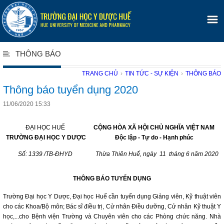
THÔNG BÁO
TRANG CHỦ
›
TIN TỨC - SỰ KIỆN
›
THÔNG BÁO
Thông báo tuyển dụng 2020
11/06/2020 15:33
ĐẠI HỌC HUẾ
CỘNG HÒA XÃ HỘI CHỦ NGHĨA VIỆT NAM
TRƯỜNG ĐẠI HỌC Y DƯỢC
Độc lập - Tự do - Hạnh phúc
Số: 1339 /TB-ĐHYD
Thừa Thiên Huế, ngày 11 tháng 6 năm 2020
THÔNG BÁO TUYỂN DỤNG
Trường Đại học Y Dược, Đại học Huế cần tuyển dụng Giảng viên, Kỹ thuật viên
cho các Khoa/Bộ môn; Bác sĩ điều trị, Cử nhân Điều dưỡng, Cử nhân Kỹ thuật Y
học,...cho Bệnh viện Trường và Chuyên viên cho các Phòng chức năng. Nhà