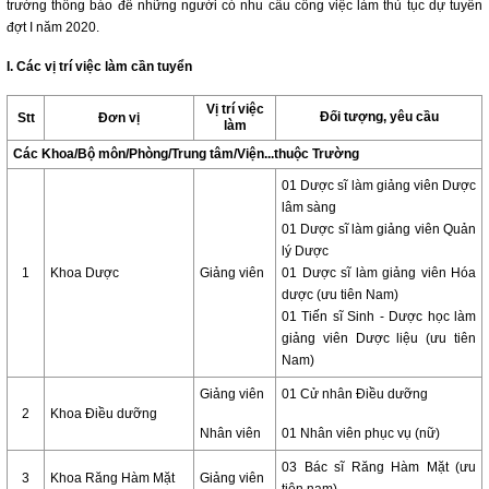
trường thông báo để những người có nhu cầu công việc làm thủ tục dự tuyển
đợt I năm 2020.
I. Các vị trí việc làm cần tuyển
Vị trí việc
Đối tượng, yêu cầu
Stt
Đơn vị
làm
Các Khoa/Bộ môn/Phòng/Trung tâm/Viện...thuộc Trường
01 Dược sĩ làm giảng viên Dược
lâm sàng
01 Dược sĩ làm giảng viên Quản
lý Dược
1
Khoa Dược
Giảng viên
01 Dược sĩ làm giảng viên Hóa
dược (ưu tiên Nam)
01 Tiến sĩ Sinh - Dược học làm
giảng viên Dược liệu (ưu tiên
Nam)
Giảng viên
01 Cử nhân Điều dưỡng
2
Khoa Điều dưỡng
Nhân viên
01 Nhân viên phục vụ (nữ)
03 Bác sĩ Răng Hàm Mặt (ưu
3
Khoa Răng Hàm Mặt
Giảng viên