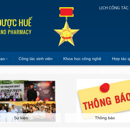
LỊCH CÔNG TÁC
tạo
Công tác sinh viên
Khoa học công nghệ
Hợp tác q
Sự kiện
Thông báo