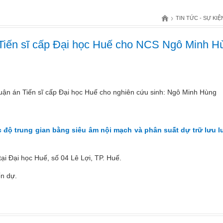
›
TIN TỨC - SỰ KIỆ
 Tiến sĩ cấp Đại học Huế cho NCS Ngô Minh H
uận án Tiến sĩ cấp Đại học Huế cho nghiên cứu sinh: Ngô Minh Hùng
độ trung gian bằng siêu âm nội mạch và phân suất dự trữ lưu 
ại Đại học Huế, số 04 Lê Lợi, TP. Huế.
ến dự.