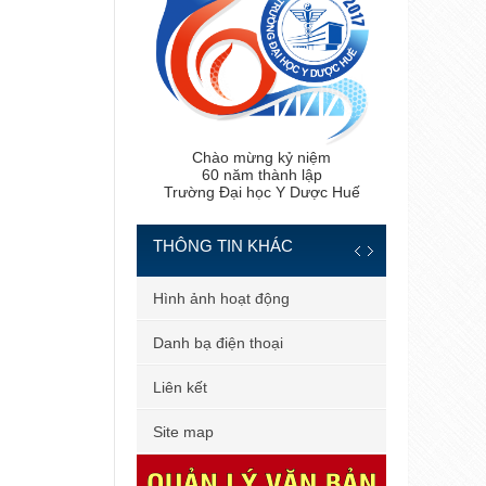
Chào mừng kỷ niệm
60 năm thành lập
Trường Đại học Y Dược Huế
THÔNG TIN KHÁC
 tiến sĩ
Hình ảnh hoạt động
 bản
Danh bạ điện thoại
 dùng
Liên kết
il công vụ
Site map