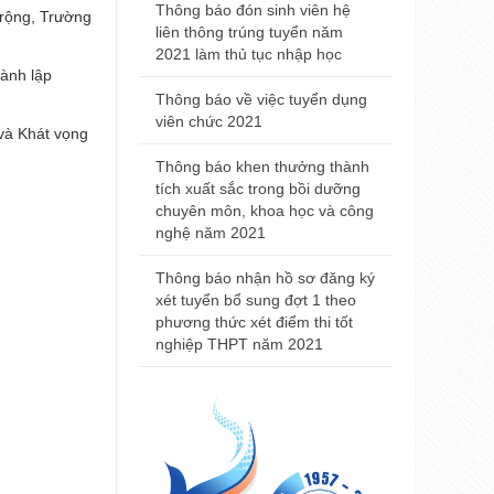
2021
Thông báo đón sinh viên hệ
 rộng, Trường
Thư ngỏ và chương trình Festival khoa học kỷ niệm 65 
liên thông trúng tuyển năm
thành lập Trường
Thông báo đ
2021 làm thủ tục nhập học
nhà khám bệ
hành lập
Thông báo tuyển sinh các khóa đào tạo và bồi dưỡng n
viện Trường
Trường Đại học Y - Dược Huế năm 2022
Thông báo về việc tuyển dụng
Huế
viên chức 2021
 và Khát vọng
Hội nghị Thấp khớp học tỉnh Thừa Thiên Huế năm 2022
Thông báo t
Thông báo khen thưởng thành
nội trú năm
tích xuất sắc trong bồi dưỡng
chuyên môn, khoa học và công
Thông báo 
nghệ năm 2021
Đại học Y 
2021
Thông báo nhận hồ sơ đăng ký
xét tuyển bổ sung đợt 1 theo
phương thức xét điểm thi tốt
nghiệp THPT năm 2021