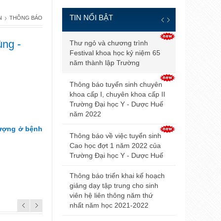
TIN NỔI BẬT
›
N
THÔNG BÁO
Thông báo đ
ùng -
Thư ngỏ và chương trình
và điều kiện
Festival khoa học kỷ niệm 65
tuyển sinh b
năm thành lập Trường
2021
Thông báo tuyển sinh chuyên
Điểm trúng 
khoa cấp I, chuyên khoa cấp II
sinh đại họ
Trường Đại học Y - Dược Huế
2021 của Đ
năm 2022
lượng ở bệnh
Hội nghị Nộ
Thông báo về việc tuyển sinh
mở rộng lần
Cao học đợt 1 năm 2022 của
Trường Đại học Y - Dược Huế
Thông báo v
dự thi tuyển
Thông báo triển khai kế hoạch
giảng dạy tập trung cho sinh
Thông báo 
viên hệ liên thông năm thứ
livestream t
nhất năm học 2021-2022
Trường Đại