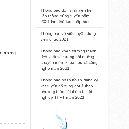
Trường Đại
2021
Thông báo đón sinh viên hệ
liên thông trúng tuyển năm
Thông báo đ
2021 làm thủ tục nhập học
nhà khám bệ
viện Trường
Thông báo về việc tuyển dụng
Huế
viên chức 2021
Thông báo t
Thông báo khen thưởng thành
ở trường
nội trú năm
tích xuất sắc trong bồi dưỡng
chuyên môn, khoa học và công
Thông báo 
nghệ năm 2021
Đại học Y 
2021
Thông báo nhận hồ sơ đăng ký
xét tuyển bổ sung đợt 1 theo
phương thức xét điểm thi tốt
nghiệp THPT năm 2021