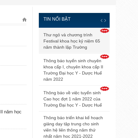
TIN NỔI BẬT
Thông báo đ
Thư ngỏ và chương trình
và điều kiện
Festival khoa học kỷ niệm 65
tuyển sinh b
năm thành lập Trường
2021
Thông báo tuyển sinh chuyên
Điểm trúng 
khoa cấp I, chuyên khoa cấp II
sinh đại họ
Trường Đại học Y - Dược Huế
2021 của Đ
năm 2022
Hội nghị Nộ
Thông báo về việc tuyển sinh
mở rộng lần
Cao học đợt 1 năm 2022 của
Trường Đại học Y - Dược Huế
Thông báo v
 II năm học
dự thi tuyển
Thông báo triển khai kế hoạch
giảng dạy tập trung cho sinh
Thông báo 
viên hệ liên thông năm thứ
livestream t
nhất năm học 2021-2022