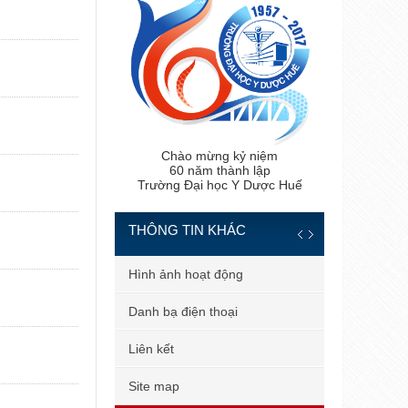
Chào mừng kỷ niệm
60 năm thành lập
Trường Đại học Y Dược Huế
THÔNG TIN KHÁC
 tiến sĩ
Hình ảnh hoạt động
 bản
Danh bạ điện thoại
 dùng
Liên kết
il công vụ
Site map