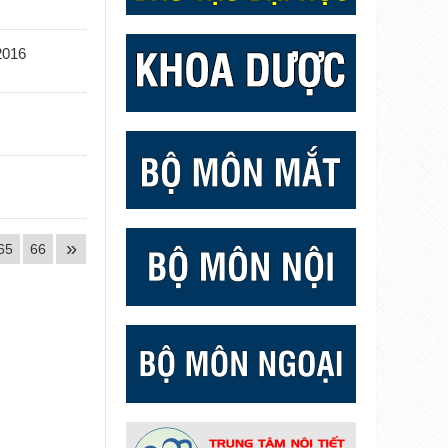
2016
»
65
66