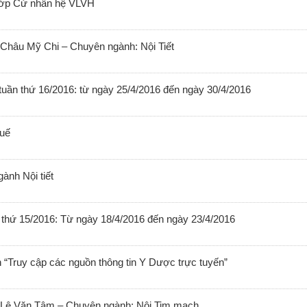
 lớp Cử nhân hệ VLVH
Châu Mỹ Chi – Chuyên ngành: Nội Tiết
uần thứ 16/2016: từ ngày 25/4/2016 đến ngày 30/4/2016
Huế
ành Nội tiết
Chân dung tân
thứ 15/2016: Từ ngày 18/4/2016 đến ngày 23/4/2016
Hệ thống văn
n “Truy cập các nguồn thông tin Y Dược trực tuyến”
Hỗ trợ người
Đăng nhập ma
 Lê Văn Tâm – Chuyên ngành: Nội Tim mạch