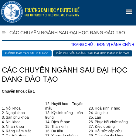
CÁC CHUYÊN NGÀNH SAU ĐẠI HỌC ĐANG ĐÀO TẠO
TRANG CHỦ
›
ĐƠN VỊ HÀNH CHÍNH
PHÒNG ĐÀO TẠO SAU ĐẠI HỌC
CÁC CHUYÊN NGÀNH SAU ĐẠI HỌC ĐANG ĐÀO TẠO
CÁC CHUYÊN NGÀNH SAU ĐẠI HỌC
ĐANG ĐÀO TẠO
Chuyên khoa cấp 1
12. Huyết học – Truyền
1. Nội khoa
máu
23. Hoá sinh Y học
2. Ngoại khoa
13. Ký sinh trùng – côn
24. Ung thư
3. Sản phụ khoa
trùng
25. Lao
4. Nhi khoa
14. Dịch tễ học
26. Phục hồi chức năng
5. Nhãn khoa
15. Thần kinh
27. Điều dưỡng
6. Răng Hàm Mặt
16. Da liễu
28. Hồi sức cấp cứu
7. Tai Mũi Họng
17. Y học dự phòng
29. Cấp cứu đa khoa