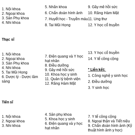
5. Nhãn khoa
9. Gây mê hồi sức
1. Nội khoa
6. Chẩn đoán hình ảnh
10. Răng Hàm Mặt
2. Ngoại khoa
3. Sản Phụ khoa
7. Huyết học - Truyền máu
11. Ung thư
4. Nhi khoa
8. Tai Mũi Họng
12. Y học cổ truyền
Thạc sĩ
13. Y học cổ truyền
1. Nội khoa
7. Điện quang và Y học
2. Ngoại khoa
14. Y tế công cộng
hạt nhân
3. Sản Phụ khoa
8. Điều dưỡng
4. Nhi khoa
* Liên kết:
9. Gây mê hồi sức
5. Tai Mũi Họng
10. Khoa học y sinh
1. Công nghệ y sinh học
6. Dược lý - Dược lâm
11. Quản lý bệnh viện
sàng
2. Điều dưỡng
12. Răng Hàm Mặt
3. Y sinh học
Tiến sĩ
4. Sản phụ khoa
1. Nội khoa
7. Y tế công cộng
5. Khoa học y sinh
2. Ngoại khoa
8. Ngoại thận và Tiết niệu
6. Điện quang và y học
3. Nhi khoa
9. Chẩn đoán hình ảnh (Kỹ
hạt nhân
thuật hình ảnh y học)