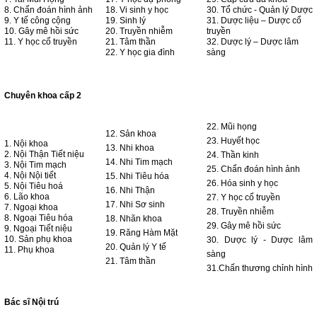
8. Chẩn đoán hình ảnh
18. Vi sinh y học
30. Tổ chức - Quản lý Dược
9. Y tế công cộng
19. Sinh lý
31. Dược liệu – Dược cổ
10. Gây mê hồi sức
20. Truyền nhiễm
truyền
11. Y học cổ truyền
21. Tâm thần
32. Dược lý – Dược lâm
22. Y học gia đình
sàng
Chuyên khoa cấp 2
22. Mũi họng
12. Sản khoa
23. Huyết học
1. Nội khoa
13. Nhi khoa
2. Nội Thận Tiết niệu
24. Thần kinh
14. Nhi Tim mạch
3. Nội Tim mạch
25. Chẩn đoán hình ảnh
4. Nội Nội tiết
15. Nhi Tiêu hóa
26. Hóa sinh y học
5. Nội Tiêu hoá
16. Nhi Thận
6. Lão khoa
27. Y học cổ truyền
17. Nhi Sơ sinh
7. Ngoại khoa
28. Truyền nhiễm
8. Ngoại Tiêu hóa
18. Nhãn khoa
29. Gây mê hồi sức
9. Ngoại Tiết niệu
19. Răng Hàm Mặt
10. Sản phụ khoa
30. Dược lý - Dược lâm
20. Quản lý Y tế
11. Phụ khoa
sàng
21. Tâm thần
31.Chấn thương chỉnh hình
Bác sĩ Nội trú