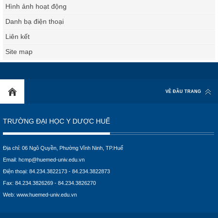
Hình ảnh hoạt động
Danh bạ điện thoại
Liên kết
Site map
VỀ ĐẦU TRANG
TRƯỜNG ĐẠI HỌC Y DƯỢC HUẾ
Địa chỉ: 06 Ngô Quyền, Phường Vĩnh Ninh, TP.Huế
Email:
hcmp@huemed-univ.edu.vn
Điện thoại: 84.234.3822173 - 84.234.3822873
Fax: 84.234.3826269 - 84.234.3826270
Web:
www.huemed-univ.edu.vn