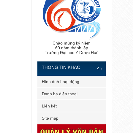
lập Trường Đại học Y Dược Huế
Chào mừng kỷ niệm
60 năm thành lập
Trường Đại học Y Dược Huế
THÔNG TIN KHÁC
 tiến sĩ
Hình ảnh hoạt động
 bản
Danh bạ điện thoại
 dùng
Liên kết
il công vụ
Site map