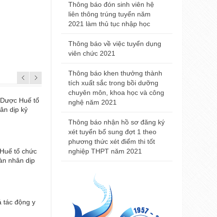
2021
Thông báo đón sinh viên hệ
liên thông trúng tuyển năm
Thông báo đ
2021 làm thủ tục nhập học
nhà khám bệ
viện Trường
Thông báo về việc tuyển dụng
Huế
viên chức 2021
Thông báo t
Thông báo khen thưởng thành
nội trú năm
tích xuất sắc trong bồi dưỡng
chuyên môn, khoa học và công
Thông báo 
 Dược Huế tổ
Lễ kỷ niệm 60 năm thành lập Trường Đại
nghệ năm 2021
Đại học Y 
ân dịp kỷ
Dược Huế và đón nhận Huân chương Độ
2021
hạng Ba.
Thông báo nhận hồ sơ đăng ký
xét tuyển bổ sung đợt 1 theo
phương thức xét điểm thi tốt
Huế tổ chức
nghiệp THPT năm 2021
Hội nghị khoa học Nội khoa toàn quốc lầ
àn nhân dịp
2017
á tác động y
Đêm nhạc “ Nối vòng tay lớn” –16 năm n
Công Sơn và chào mừng kỷ niệm 60 nă