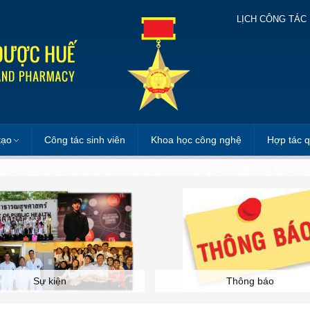
LỊCH CÔNG TÁC
tạo
Công tác sinh viên
Khoa học công nghệ
Hợp tác q
Sự kiện
Thông báo