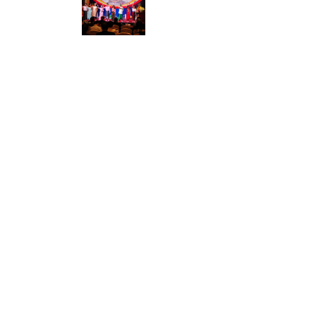
Chân dung tân
Hệ thống văn
Hỗ trợ người
Đăng nhập ma