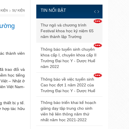
TIN NỔI BẬT
›
 KIỆN
SỰ KIỆN
Thông báo đ
Trường
Thư ngỏ và chương trình
và điều kiện
Festival khoa học kỷ niệm 65
tuyển sinh b
năm thành lập Trường
2021
Thông báo tuyển sinh chuyên
ác thành viên
Điểm trúng 
khoa cấp I, chuyên khoa cấp II
sinh đại họ
Trường Đại học Y - Dược Huế
2021 của Đ
năm 2022
ã trao đổi và
mềm học tiếng
Hội nghị Nộ
Thông báo về việc tuyển sinh
Việt – Nhật ở
mở rộng lần
Cao học đợt 1 năm 2022 của
viên Việt Nam-
Trường Đại học Y - Dược Huế
Thông báo v
dự thi tuyển
Thông báo triển khai kế hoạch
hiết bị y tế.
giảng dạy tập trung cho sinh
sự hợp tác hữu
Thông báo 
viên hệ liên thông năm thứ
livestream t
nhất năm học 2021-2022
Trường Đại