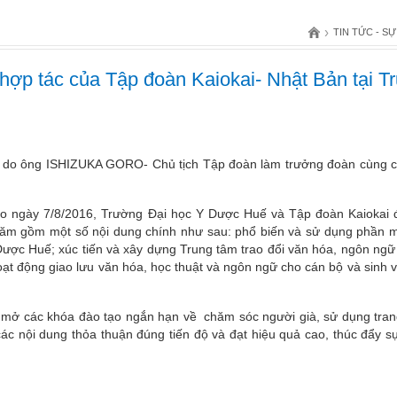
›
TIN TỨC - SỰ
 hợp tác của Tập đoàn Kaiokai- Nhật Bản tại 
n do ông ISHIZUKA GORO- Chủ tịch Tập đoàn làm trưởng đoàn cùng c
o ngày 7/8/2016, Trường Đại học Y Dược Huế và Tập đoàn Kaiokai đ
 năm gồm một số nội dung chính như sau: phổ biến và sử dụng phần 
ợc Huế; xúc tiến và xây dựng Trung tâm trao đổi văn hóa, ngôn ngữ 
oạt động giao lưu văn hóa, học thuật và ngôn ngữ cho cán bộ và sinh 
mở các khóa đào tạo ngắn hạn về chăm sóc người già, sử dụng trang t
 các nội dung thỏa thuận đúng tiến độ và đạt hiệu quả cao, thúc đẩy 