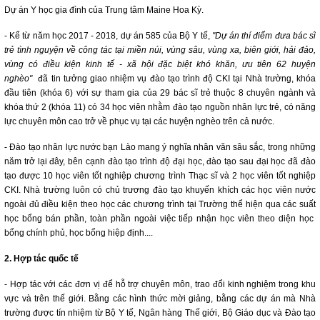
Dự án Y học gia đình của Trung tâm Maine Hoa Kỳ.
- Kể từ năm học 2017 - 2018, dự án 585 của Bộ Y tế,
"Dự án thí điểm đưa bác sĩ
trẻ tình nguyện về công tác tại miền núi, vùng sâu, vùng xa, biên giới, hải đảo,
vùng có điều kiện kinh tế - xã hội đặc biệt khó khăn, ưu tiên 62 huyện
nghèo"
đã tin tưởng giao nhiệm vụ đào tạo trình độ CKI tại Nhà trường, khóa
đầu tiên (khóa 6) với sự tham gia của 29 bác sĩ trẻ thuộc 8 chuyên ngành và
khóa thứ 2 (khóa 11) có 34 học viên nhằm đào tạo nguồn nhân lực trẻ, có năng
lực chuyên môn cao trở về phục vụ tại các huyện nghèo trên cả nước.
- Đào tạo nhân lực nước bạn Lào mang ý nghĩa nhân văn sâu sắc, trong những
năm trở lại đây, bên cạnh đào tạo trình độ đại học, đào tạo sau đại học đã đào
tạo được 10 học viên tốt nghiệp chương trình Thạc sĩ và 2 học viên tốt nghiệp
CKI. Nhà trường luôn có chủ trương đào tạo khuyến khích các học viên nước
ngoài đủ điều kiện theo học các chương trình tại Trường thể hiện qua các suất
học bổng bán phần, toàn phần ngoài việc tiếp nhận học viên theo diện học
bổng chính phủ, học bổng hiệp định....
2. Hợp tác quốc tế
- Hợp tác với các đơn vị để hỗ trợ chuyên môn, trao đổi kinh nghiệm trong khu
vực và trên thế giới. Bằng các hình thức mời giảng, bằng các dự án mà Nhà
trường được tín nhiệm từ Bộ Y tế, Ngân hàng Thế giới, Bộ Giáo dục và Đào tạo