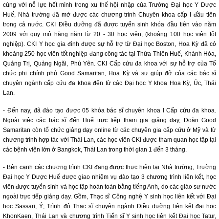
cùng với nỗ lực hết mình trong xu thế hội nhập của Trường Đại học Y Dược
Huế, Nhà trường đã mở được các chương trình Chuyên khoa cấp I đầu tiên
trong cả nước. CKI Điều dưỡng đã được tuyển sinh khóa đầu tiên vào năm
2009 với quy mô hàng năm từ 20 - 30 học viên, (khoảng 100 học viên tốt
nghiệp). CKI Y học gia đình được sự hỗ trợ từ Đại học Boston, Hoa Kỳ đã có
khoảng 250 học viên tốt nghiệp đang công tác tại Thừa Thiên Huế, Khánh Hòa,
Quảng Trị, Quảng Ngãi, Phú Yên. CKI Cấp cứu đa khoa với sự hỗ trợ của Tổ
chức phi chính phủ Good Samaritan, Hoa Kỳ và sự giúp đỡ của các bác sĩ
chuyên ngành cấp cứu đa khoa đến từ các Đại học Y khoa Hoa Kỳ, Úc, Thái
Lan.
- Đến nay, đã đào tạo được 05 khóa bác sĩ chuyên khoa I Cấp cứu đa khoa.
Ngoài việc các bác sĩ đến Huế trực tiếp tham gia giảng dạy, Đoàn Good
Samaritan còn tổ chức giảng dạy online từ các chuyên gia cấp cứu ở Mỹ và từ
chương trình hợp tác với Thái Lan, các học viên CKI được tham quan học tập tại
các bệnh viện lớn ở Bangkok, Thái Lan trong thời gian 1 đến 3 tháng.
- Bên cạnh các chương trình CKI đang được thực hiện tại Nhà trường, Trường
Đại học Y Dược Huế được giao nhiệm vụ đào tạo 3 chương trình liên kết, học
viên được tuyển sinh và học tập hoàn toàn bằng tiếng Anh, do các giáo sư nước
ngoài trực tiếp giảng dạy. Gồm, Thạc sĩ Công nghệ Y sinh học liên kết với Đại
học Sassari, Ý; Trình độ Thạc sĩ chuyên ngành Điều dưỡng liên kết đại học
KhonKaen, Thái Lan và chương trình Tiến sĩ Y sinh học liên kết Đại học Tatur,