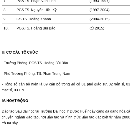
7.
PGS.TS. Phạm Văn Lình
(1993-1997)
8.
PGS.TS. Nguyễn Hữu Kỳ
(1997-2004)
9.
GS.TS. Hoàng Khánh
(2004-2015)
10.
PGS.TS. Hoàng Bùi Bảo
(từ 2015)
III. CƠ CẤU TỔ CHỨC
- Trưởng Phòng: PGS.TS. Hoàng Bùi Bảo
- Phó Trưởng Phòng: TS. Phan Trung Nam
- Tổng số cán bộ hiện là 09 cán bộ trong đó có 01 phó giáo sư, 02 tiến sĩ, 03
thạc sĩ, 03 CN.
IV. HOẠT ĐỘNG
Ðào tạo Sau đại học tại Trường Ðại học Y Dược Huế ngày càng đa dạng hóa cả
chuyên ngành đào tạo, nơi đào tạo và hình thức đào tạo đặc biệt từ năm 2000
trở lại đây.