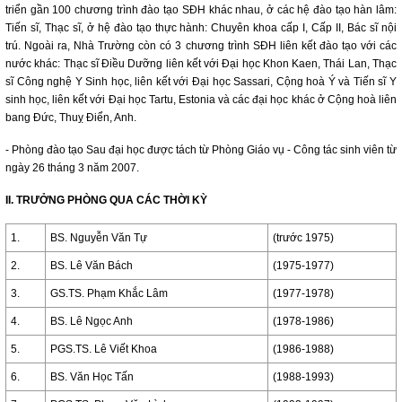
triển gần 100 chương trình đào tạo SĐH khác nhau, ở các hệ đào tạo hàn lâm:
Tiến sĩ, Thạc sĩ, ở hệ đào tạo thực hành: Chuyên khoa cấp I, Cấp II, Bác sĩ nội
trú. Ngoài ra, Nhà Trường còn có 3 chương trình SĐH liên kết đào tạo với các
nước khác: Thạc sĩ Điều Dưỡng liên kết với Đại học Khon Kaen, Thái Lan, Thạc
sĩ Công nghệ Y Sinh học, liên kết với Đại học Sassari, Cộng hoà Ý và Tiến sĩ Y
sinh học, liên kết với Đại học Tartu, Estonia và các đại học khác ở Cộng hoà liên
bang Đức, Thuỵ Điển, Anh.
- Phòng đào tạo Sau đại học được tách từ Phòng Giáo vụ - Công tác sinh viên từ
ngày 26 tháng 3 năm 2007.
II. TRƯỞNG PHÒNG QUA CÁC THỜI KỲ
1.
BS. Nguyễn Văn Tự
(trước 1975)
2.
BS. Lê Văn Bách
(1975-1977)
3.
GS.TS. Phạm Khắc Lâm
(1977-1978)
4.
BS. Lê Ngọc Anh
(1978-1986)
5.
PGS.TS. Lê Viết Khoa
(1986-1988)
6.
BS. Văn Học Tấn
(1988-1993)