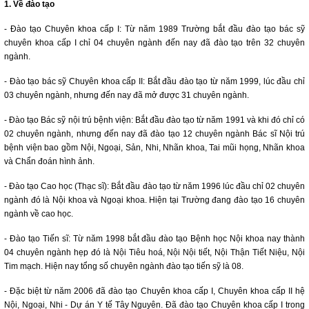
1. Về đào tạo
- Ðào tạo Chuyên khoa cấp I: Từ năm 1989 Trường bắt đầu đào tạo bác sỹ
chuyên khoa cấp I chỉ 04 chuyên ngành đến nay đã đào tạo trên 32 chuyên
ngành.
- Ðào tạo bác sỹ Chuyên khoa cấp II: Bắt đầu đào tạo từ năm 1999, lúc đầu chỉ
03 chuyên ngành, nhưng đến nay đã mở được 31 chuyên ngành.
- Ðào tạo Bác sỹ nội trú bệnh viện: Bắt đầu đào tạo từ năm 1991 và khi đó chỉ có
02 chuyên ngành, nhưng đến nay đã đào tạo 12 chuyên ngành Bác sĩ Nội trú
bệnh viện bao gồm Nội, Ngoại, Sản, Nhi, Nhãn khoa, Tai mũi họng, Nhãn khoa
và Chẩn đoán hình ảnh.
- Ðào tạo Cao học (Thạc sĩ): Bắt đầu đào tạo từ năm 1996 lúc đầu chỉ 02 chuyên
ngành đó là Nội khoa và Ngoại khoa. Hiện tại Trường đang đào tạo 16 chuyên
ngành về cao học.
- Ðào tạo Tiến sĩ: Từ năm 1998 bắt đầu đào tạo Bệnh học Nội khoa nay thành
04 chuyên ngành hẹp đó là Nội Tiêu hoá, Nội Nội tiết, Nội Thận Tiết Niệu, Nội
Tim mạch. Hiện nay tổng số chuyên ngành đào tạo tiến sỹ là 08.
- Đặc biệt từ năm 2006 đã đào tạo Chuyên khoa cấp I, Chuyên khoa cấp II hệ
Nội, Ngoại, Nhi - Dự án Y tế Tây Nguyên. Đã đào tạo Chuyên khoa cấp I trong