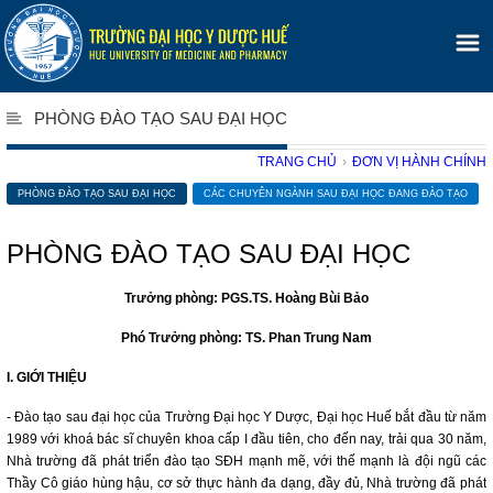
PHÒNG ĐÀO TẠO SAU ĐẠI HỌC
TRANG CHỦ
›
ĐƠN VỊ HÀNH CHÍNH
PHÒNG ĐÀO TẠO SAU ĐẠI HỌC
CÁC CHUYÊN NGÀNH SAU ĐẠI HỌC ĐANG ĐÀO TẠO
PHÒNG ĐÀO TẠO SAU ĐẠI HỌC
Trưởng phòng: PGS.TS. Hoàng Bùi Bảo
Phó Trưởng phòng: TS. Phan Trung Nam
I. GIỚI THIỆU
- Đào tạo sau đại học của Trường Ðại học Y Dược, Đại học Huế bắt đầu từ năm
1989 với khoá bác sĩ chuyên khoa cấp I đầu tiên, cho đến nay, trải qua 30 năm,
Nhà trường đã phát triển đào tạo SĐH mạnh mẽ, với thế mạnh là đội ngũ các
Thầy Cô giáo hùng hậu, cơ sở thực hành đa dạng, đầy đủ, Nhà trường đã phát