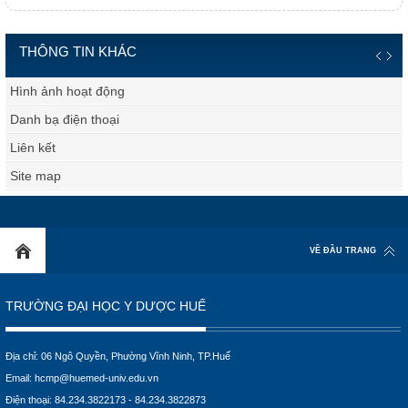
THÔNG TIN KHÁC
Hình ảnh hoạt động
Danh bạ điện thoại
Liên kết
Site map
VỀ ĐẦU TRANG
TRƯỜNG ĐẠI HỌC Y DƯỢC HUẾ
Địa chỉ: 06 Ngô Quyền, Phường Vĩnh Ninh, TP.Huế
Email:
hcmp@huemed-univ.edu.vn
Điện thoại: 84.234.3822173 - 84.234.3822873