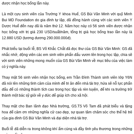
được nhận học bổng lần này.
Là một cựu sinh viên của Trường Y khoa Huế, GS Bùi Văn Minh với quỹ Minh
Bui MD Foundation do gia đình tự lập, đã đồng hành cùng với các sinh viên Y
Dược Huế đến nay đã là năm thứ 12. Năm học này có 56 sinh viên được nhận
học bổng với trị giá 230 USD/suất/năm, tổng trị giá học bổng trao lần này là
12.880 USD (tương đương 290.000.000đ).
Phát biểu tại buổi lễ, BS Võ Khắc Chắt đã đọc thư của GS Bùi Văn Minh: GS đã
nhắc nhở, động viên các em sinh viên phấn đấu vươn lên trong học tập, chia sẽ
với sinh viên những mong muốn của GS Bùi Văn Minh về mục tiêu của việc làm
có ý nghĩa này.
Thay mặt 56 sinh viên nhận học bổng, em Trần Đình Thành sinh viên lớp Y6N
đã nói lên những tình cảm của mình để tri ân đến nhà tài trợ, hứa sẽ nỗ lực phấn
đấu để có những thành tích cao trong học tập và rèn luyện, để khi ra trường trở
thành một bác sỹ giỏi về y đức để giúp ích cho xã hội.
Thay mặt cho Ban lãnh đạo Nhà trường, GS.TS Võ Tam đã phát biểu và tặng
hoa để cảm ơn những nghĩa cử cao đẹp, sự quan tâm chăm sóc cho thế hệ trẻ
của gia đình GS Bùi Văn Minh và đại diện nhà tài trợ.
Buổi lễ đã diễn ra trong không khí ấm cúng và đầy tình yêu thương trong những