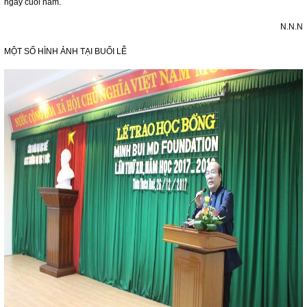
ngày cuối năm.
N.N.N
MỘT SỐ HÌNH ẢNH TẠI BUỔI LỄ