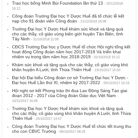
Trao học bổng Minh Bùi Foundation lần thứ 13
- 20/12/2018
16:12
Công đoàn Trường Đại học Y Dược Huế đã tổ chức lễ kết
nạp cho 91 đoàn viên Công đoàn
- 21/12/2018 16:08
Trường Đại học Y Dược Huế khám sức khoẻ và tặng quà
cho các thầy, cô giáo vùng biên giới huyện Tân Biên, tỉnh
Tây Ninh
- 31/10/2018 11:09
CĐCS Trường Đại học y Dược Huế tổ chức Hội nghị tổng kết
hoạt động Công đoàn năm học 2017-2018 Và triển khai
nhiệm vụ trọng tâm năm học 2018-2019
- 01/10/2018 15:12
Khám sức khoẻ và tặng quà cho các thầy, cô giáo vùng khó
khăn huyện A Lưới, tỉnh Thừa Thiên Huế
- 23/10/2017 15:00
Đại hội Đại biểu Công đoàn cơ sở Trường Đại học Y Dược -
Đại học Huế Lần thứ XI, nhiệm kỳ 2017-2022
- 05/12/2017 10:19
Hội nghị sơ kết Phong trào thi đua Lao Động Sáng Tạo giai
đoạn 2012 - 2017 của Công đoàn Giáo dục Việt Nam
-
10/11/2017 16:08
Trường Đại học Y Dược Huế khám sức khoẻ và tặng quà
cho các thầy, cô giáo vùng khó khăn huyện A Lưới, tỉnh Thừa
Thiên Huế
- 25/10/2017 14:57
Công đoàn Trường Đại học Y Dược Huế tổ chức tết trung thu
cho con CBVC Trường
- 09/10/2017 08:29