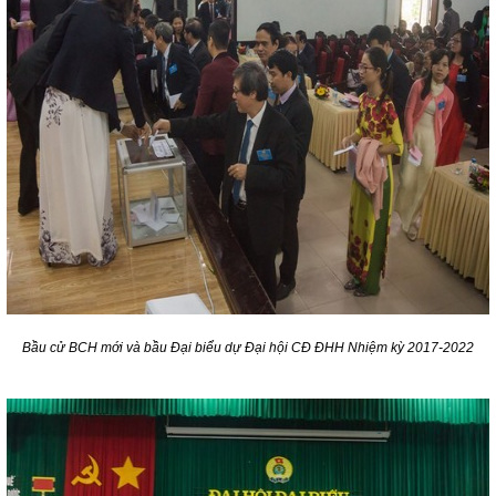
Bầu cử BCH mới và bầu Đại biểu dự Đại hội CĐ ĐHH Nhiệm kỳ 2017-2022