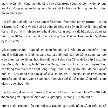
tác chuyên môn, công tác nữ, nâng cao chất lượng công tác bệnh viện, phong
trào Lao động sáng tạo, trong công tác xã hội, từ thiện và chương trình học bổng
hỗ trợ sinh viên.
Đại hội cũng đã bầu ra được ban chấp hành Công đoàn cơ sở Trường Đại học
Y Dược Huế nhiệm kỳ 2017-2022 gồm 15 đồng chí đầy nhiệt huyết, năng động,
hăng hái có kinh nghiệm trong hoạt động công đoàn và đã bầu được đoàn đại
biểu gồm 28 đồng chí tham dự Đại hội công đoàn Đại học Huế lần thứ V, nhiệm
kỳ 2017-2022 .
Với phương châm “Đoàn kết, trách nhiệm, dân chủ, đổi mới và phát triển”, phát
huy tính tích cực, chủ động, sáng tạo của đội ngũ cán bộ Công đoàn, cán bộ,
viên chức và lao động; thực hiện đúng chỉ đạo của Công đoàn cấp trên, đảm
bảo đúng định hướng lãnh đạo của Đảng; phối hợp tốt với chính quyền đồng
cấp trong thực hiện các hoạt động Công đoàn. Đại hội Đại biểu đã biểu quyết
nhất trí 100% thông qua nghị quyết của Đại hội với 8 chỉ tiêu thuộc trách nhiệm
trực tiếp của tổ chức Công đoàn thực hiện và 5 chỉ tiêu tổ chức Công đoàn tham
gia chỉ đạo, thực hiện.
Đại hội công đoàn cơ sở Trường Đại học Y Dược Huế nhiệm kỳ 2017-2022 đã
thành công tốt đẹp và bế mạc vào 12 giờ ngày 30 tháng 11 năm 2017.
Trong phiên Hội nghị lần thứ nhất sau Đại hội. Ban chấp hành Công đoàn cơ sở