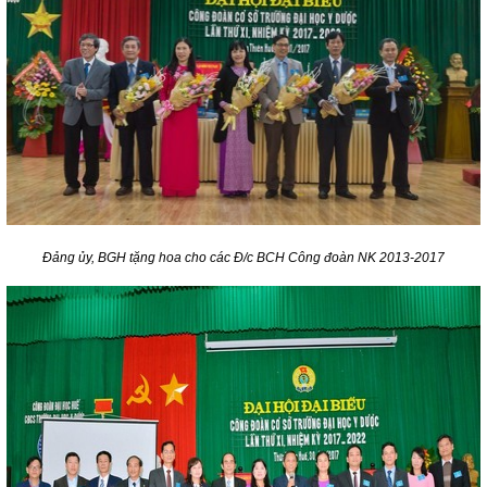
Đảng ủy, BGH tặng hoa cho các Đ/c BCH Công đoàn NK 2013-2017