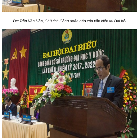
Đ/c Trần Văn Hòa, Chủ tịch Công đoàn báo cáo văn kiện tại Đại hội