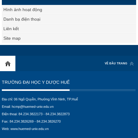
Hình ảnh hoạt động
Danh bạ điện thoại
Liên kết
Site map
VỀ ĐẦU TRANG
TRƯỜNG ĐẠI HỌC Y DƯỢC HUẾ
Địa chỉ: 06 Ngô Quyền, Phường Vĩnh Ninh, TP.Huế
Email:
hcmp@huemed-univ.edu.vn
Điện thoại: 84.234.3822173 - 84.234.3822873
Fax: 84.234.3826269 - 84.234.3826270
Web:
www.huemed-univ.edu.vn