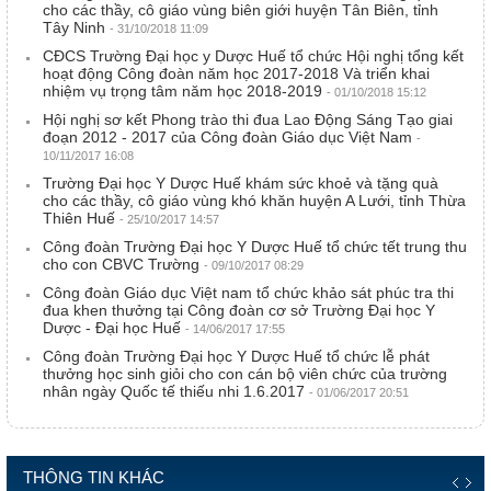
cho các thầy, cô giáo vùng biên giới huyện Tân Biên, tỉnh
Tây Ninh
- 31/10/2018 11:09
CĐCS Trường Đại học y Dược Huế tổ chức Hội nghị tổng kết
hoạt động Công đoàn năm học 2017-2018 Và triển khai
nhiệm vụ trọng tâm năm học 2018-2019
- 01/10/2018 15:12
Hội nghị sơ kết Phong trào thi đua Lao Động Sáng Tạo giai
đoạn 2012 - 2017 của Công đoàn Giáo dục Việt Nam
-
10/11/2017 16:08
Trường Đại học Y Dược Huế khám sức khoẻ và tặng quà
cho các thầy, cô giáo vùng khó khăn huyện A Lưới, tỉnh Thừa
Thiên Huế
- 25/10/2017 14:57
Công đoàn Trường Đại học Y Dược Huế tổ chức tết trung thu
cho con CBVC Trường
- 09/10/2017 08:29
Công đoàn Giáo dục Việt nam tổ chức khảo sát phúc tra thi
đua khen thưởng tại Công đoàn cơ sở Trường Đại học Y
Dược - Đại học Huế
- 14/06/2017 17:55
Công đoàn Trường Đại học Y Dược Huế tổ chức lễ phát
thưởng học sinh giỏi cho con cán bộ viên chức của trường
nhân ngày Quốc tế thiếu nhi 1.6.2017
- 01/06/2017 20:51
THÔNG TIN KHÁC