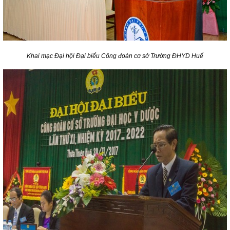
Khai mạc Đại hội Đại biểu Công đoàn cơ sở Trường ĐHYD Huế