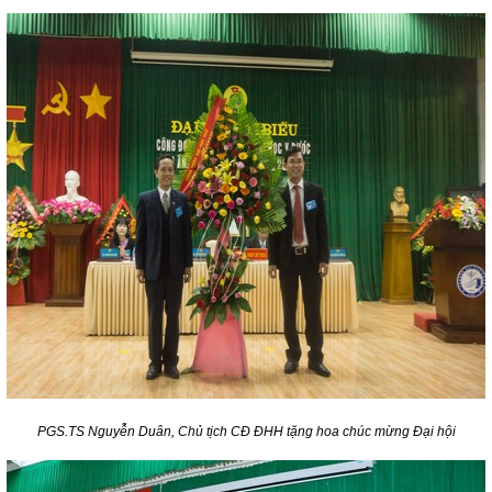
PGS.TS Nguyễn Duân, Chủ tịch CĐ ĐHH tặng hoa chúc mừng Đại hội