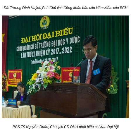
Đ/c Trương Đình Huỳnh,Phó Chủ tịch Công đoàn báo cáo kiểm điểm của BCH
PGS.TS Nguyễn Duân, Chủ tịch CĐ ĐHH phát biểu chỉ đạo Đại hội