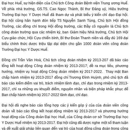
Đại học Huế, sự hiện diện của Chủ tịch Công đoàn Bệnh viện Trung ương Huế.
Về phía nhà trường, GS.TS. Cao Ngọc Thành, Bí thư Đảng uỷ, Hiệu trưởng
Trường Đại học Y Dược Huế đã tham dự và phát biểu ý kiến chỉ đạo Đại hội.
Đại hội cũng hân hạnh đón tiếp TS Nguyễn Sanh Tùng, Chủ tịch Hội đồng
Trường, các đồng chí trong Hội đồng trường, các thầy cô nguyên là Chủ tịch
công đoàn trường qua các nhiệm kỳ, ban Giám hiệu Nhà trường, Chủ tịch Hội
Cựu giáo chức, Hội Cựu chiến bình, Bí thư Đoàn Thanh niên và đầy đủ 169 đại
biểu chính thức được triệu tập đại diện cho gần 1000 đoàn viên công đoàn
Trường Đại học Y Dược Huế.
Đồng chí Trần Văn Hoà, Chủ tịch công đoàn nhiệm kỳ 2013-207 đã báo cáo
tổng kết hoạt động Công đoàn nhiệm kỳ 2013-2017; đề ra mục tiêu, phương
hướng, nhiệm vụ hoạt động Công đoàn nhiệm kỳ 2017-2022. Thay mặt Ban
chấp hành nhiệm kỳ 2013-2017 đồng chí Trương Đình Huỳnh, phó chủ tịch đã
báo cáo kiểm điểm vai trò, trách nhiệm lãnh đạo, chỉ đạo trong nhiệm kỳ 2013-
2017, chỉ ra những ưu khuyết điểm, nguyên nhân và biện pháp khắc phục để
Ban chấp hành nhiệm kỳ 2017-2022 lãnh đạo, chỉ đạo.
Đại hội đã nghe báo cáo tổng hợp các ý kiến góp ý của của đoàn viên công
đoàn về báo cáo tổng kết hoạt động nhiệm kỳ 2013-2017 và phương hướng
hoạt động của Công đoàn Đại học Huế, của Công đoàn cơ sở Trường Đại học
Y Dược Huế nhiệm kỳ 2013-2017. Đại hội cũng đã được nghe một số tham luận
và đề xuất giải pháp liên quan đến vai trò của hoạt động công đoàn trong công