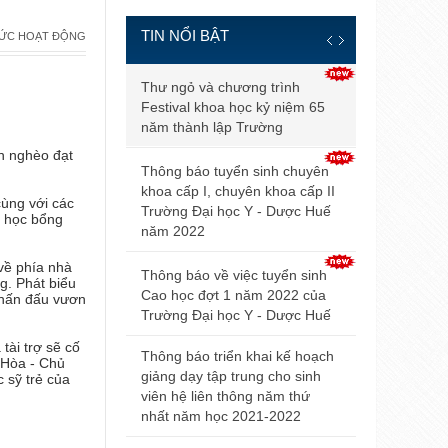
TIN NỔI BẬT
TỨC HOẠT ĐỘNG
Thông báo đ
Thư ngỏ và chương trình
và điều kiện
Festival khoa học kỷ niệm 65
tuyển sinh b
năm thành lập Trường
2021
n nghèo đạt
Thông báo tuyển sinh chuyên
Điểm trúng 
khoa cấp I, chuyên khoa cấp II
cùng với các
sinh đại họ
Trường Đại học Y - Dược Huế
ợ học bổng
2021 của Đ
năm 2022
Hội nghị Nộ
về phía nhà
Thông báo về việc tuyển sinh
g. Phát biểu
mở rộng lần
Cao học đợt 1 năm 2022 của
phấn đấu vươn
Trường Đại học Y - Dược Huế
Thông báo v
tài trợ sẽ cố
dự thi tuyển
Thông báo triển khai kế hoạch
 Hòa - Chủ
giảng dạy tập trung cho sinh
 sỹ trẻ của
Thông báo 
viên hệ liên thông năm thứ
livestream t
nhất năm học 2021-2022
Trường Đại