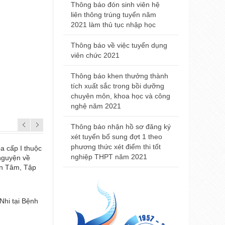
2021
Thông báo đón sinh viên hệ
liên thông trúng tuyển năm
Thông báo đ
2021 làm thủ tục nhập học
nhà khám bệ
viện Trường
Thông báo về việc tuyển dụng
Huế
viên chức 2021
Thông báo t
Thông báo khen thưởng thành
nội trú năm
tích xuất sắc trong bồi dưỡng
chuyên môn, khoa học và công
Thông báo 
nghệ năm 2021
Đại học Y 
2021
Thông báo nhận hồ sơ đăng ký
xét tuyển bổ sung đợt 1 theo
phương thức xét điểm thi tốt
a cấp I thuộc
Lễ kỷ niệm ngày Quốc tế Điều dưỡng 12
nghiệp THPT năm 2021
 nguyện về
ện Tâm, Tập
Nhi tại Bệnh
Đánh giá nội bộ cơ sở giáo dục chu kỳ 2 
đoạn 2017-2021) tại Trường Đại học Y -
Đại học Huế