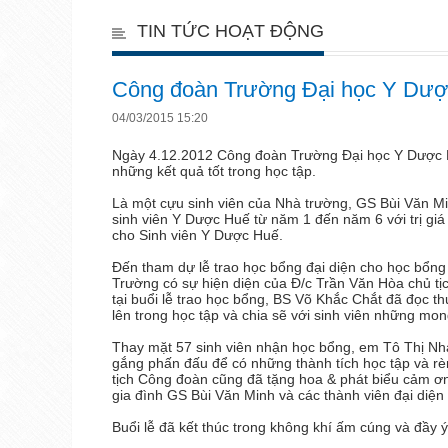
TIN TỨC HOẠT ĐỘNG
Công đoàn Trường Đại học Y Dượ
04/03/2015 15:20
Ngày 4.12.2012 Công đoàn Trường Đại học Y Dược 
những kết quả tốt trong học tập.
Là một cựu sinh viên của Nhà trường, GS Bùi Văn Mi
sinh viên Y Dược Huế từ năm 1 đến năm 6 với trị gi
cho Sinh viên Y Dược Huế.
Đến tham dự lễ trao học bổng đại diện cho học bổng
Trường có sự hiện diện của Đ/c Trần Văn Hòa chủ tị
tại buổi lễ trao học bổng, BS Võ Khắc Chắt đã đọc 
lên trong học tập và chia sẽ với sinh viên những mo
Thay mặt 57 sinh viên nhận học bổng, em Tô Thị Nhà
gắng phấn đấu để có những thành tích học tập và r
tịch Công đoàn cũng đã tặng hoa & phát biểu cảm ơ
gia đình GS Bùi Văn Minh và các thành viên đại diện 
Buổi lễ đã kết thúc trong không khí ấm cúng và đầy ý