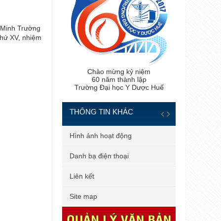
 Minh Trường
Trường đại học Y - Dược vô địch giải bó
thứ XV, nhiệm
viên chức, người lao động Đại học Huế
Chào mừng kỷ niệm
60 năm thành lập
Trường Đại học Y Dược Huế
THÔNG TIN KHÁC
 tiến sĩ
Hình ảnh hoạt động
 bản
Danh bạ điện thoại
 dùng
Liên kết
il công vụ
Site map