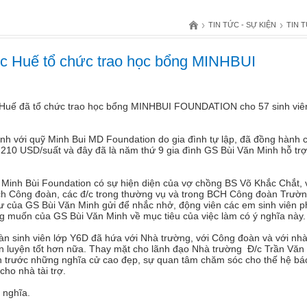
›
›
TIN TỨC - SỰ KIỆN
TIN 
c Huế tổ chức trao học bổng MINHBUI
Huế đã tổ chức trao học bổng MINHBUI FOUNDATION cho 57 sinh viê
nh với quỹ Minh Bui MD Foundation do gia đình tự lập, đã đồng hành 
á 210 USD/suất và đây đã là năm thứ 9 gia đình GS Bùi Văn Minh hỗ tr
 Minh Bùi Foundation có sự hiện diện của vợ chồng BS Võ Khắc Chắt, 
ch Công đoàn, các đ/c trong thường vụ và trong BCH Công đoàn Trườn
thư của GS Bùi Văn Minh gửi để nhắc nhở, động viên các em sinh viên 
ng muốn của GS Bùi Văn Minh về mục tiêu của việc làm có ý nghĩa này.
n sinh viên lớp Y6D đã hứa với Nhà trường, với Công đoàn và với nhà 
èn luyện tốt hơn nữa. Thay mặt cho lãnh đạo Nhà trường Đ/c Trần Văn
n trước những nghĩa cử cao đẹp, sự quan tâm chăm sóc cho thế hệ bác
cho nhà tài trợ.
 nghĩa.