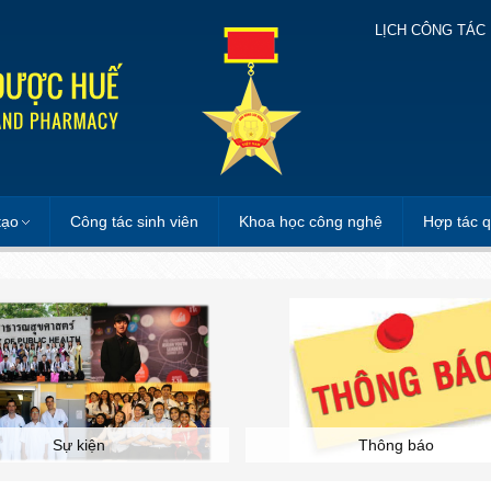
LỊCH CÔNG TÁC
tạo
Công tác sinh viên
Khoa học công nghệ
Hợp tác q
Sự kiện
Thông báo