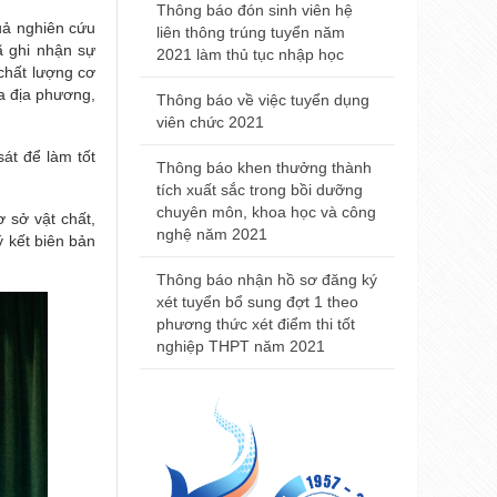
2021
Thông báo đón sinh viên hệ
uả nghiên cứu
liên thông trúng tuyển năm
Thông báo đ
ã ghi nhận sự
2021 làm thủ tục nhập học
nhà khám bệ
 chất lượng cơ
viện Trường
ủa địa phương,
Thông báo về việc tuyển dụng
Huế
viên chức 2021
át để làm tốt
Thông báo t
Thông báo khen thưởng thành
nội trú năm
tích xuất sắc trong bồi dưỡng
chuyên môn, khoa học và công
sở vật chất,
Thông báo 
nghệ năm 2021
 kết biên bản
Đại học Y 
2021
Thông báo nhận hồ sơ đăng ký
xét tuyển bổ sung đợt 1 theo
phương thức xét điểm thi tốt
nghiệp THPT năm 2021