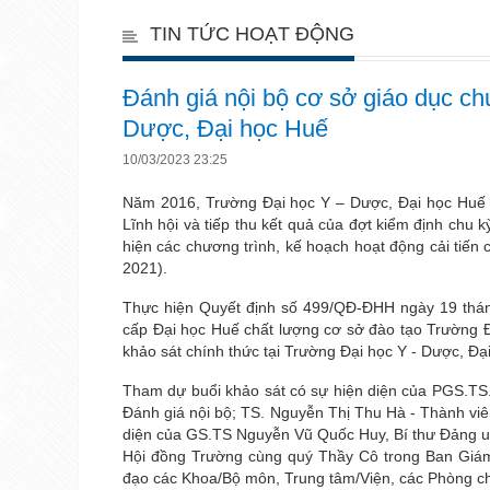
TIN TỨC HOẠT ĐỘNG
Đánh giá nội bộ cơ sở giáo dục chu
Dược, Đại học Huế
10/03/2023 23:25
Năm 2016, Trường Đại học Y – Dược, Đại học Huế đ
Lĩnh hội và tiếp thu kết quả của đợt kiểm định chu 
hiện các chương trình, kế hoạch hoạt động cải tiến c
2021).
Thực hiện Quyết định số 499/QĐ-ĐHH ngày 19 thán
cấp Đại học Huế chất lượng cơ sở đào tạo Trường Đ
khảo sát chính thức tại Trường Đại học Y - Dược, Đ
Tham dự buổi khảo sát có sự hiện diện của PGS.TS
Đánh giá nội bộ; TS. Nguyễn Thị Thu Hà - Thành viê
diện của GS.TS Nguyễn Vũ Quốc Huy, Bí thư Đảng uỷ,
Hội đồng Trường cùng quý Thầy Cô trong Ban Giám h
đạo các Khoa/Bộ môn, Trung tâm/Viện, các Phòng chư