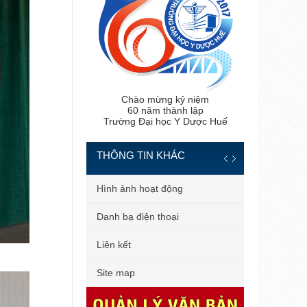
Chào mừng kỷ niệm
60 năm thành lập
Trường Đại học Y Dược Huế
THÔNG TIN KHÁC
Chân dung tân tiến sĩ
Hình ảnh ho
Hệ thống văn bản
Danh bạ điệ
Hỗ trợ người dùng
Liên kết
Đăng nhập mail công vụ
Site map