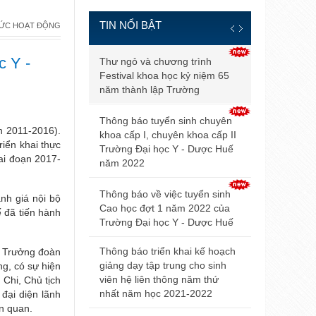
TIN NỔI BẬT
TỨC HOẠT ĐỘNG
Thông báo đ
c Y -
Thư ngỏ và chương trình
và điều kiện
Festival khoa học kỷ niệm 65
tuyển sinh b
năm thành lập Trường
2021
Thông báo tuyển sinh chuyên
n 2011-2016).
Điểm trúng 
khoa cấp I, chuyên khoa cấp II
riển khai thực
sinh đại họ
Trường Đại học Y - Dược Huế
iai đoạn 2017-
2021 của Đ
năm 2022
Hội nghị Nộ
Thông báo về việc tuyển sinh
nh giá nội bộ
mở rộng lần
Cao học đợt 1 năm 2022 của
 đã tiến hành
Trường Đại học Y - Dược Huế
Thông báo v
dự thi tuyển
Thông báo triển khai kế hoạch
, Trưởng đoàn
giảng dạy tập trung cho sinh
g, có sự hiện
Thông báo 
viên hệ liên thông năm thứ
Chi, Chủ tịch
livestream t
nhất năm học 2021-2022
i diện lãnh
Trường Đại
ên quan.