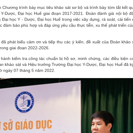
hương trình bày mục tiêu khảo sát sơ bộ và trình bày tóm tắt kết q
-Dược, Đại học Huế giai đoạn 2017-2021. Đoàn đánh giá nội bộ đ
i học Y - Dược, Đại học Huế trong việc xây dựng, rà soát, cải tiến
tục đảm bảo phù hợp và đáp ứng yêu cầu thực tiễn, xu thế phát triển c
 phát biểu cảm ơn và tiếp thu các ý kiến, đề xuất của Đoàn khảo s
trong giai đoạn 2022-2026.
hành kiểm tra công tác chuẩn bị hồ sơ, minh chứng, các điều kiện cơ 
oàn khảo sát và Hiệu trưởng Trường Đại học Y-Dược, Đại học Huế đã ký
iờ ngày 07 tháng 5 năm 2022.