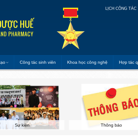
LỊCH CÔNG TÁC
tạo
Công tác sinh viên
Khoa học công nghệ
Hợp tác q
Sự kiện
Thông báo