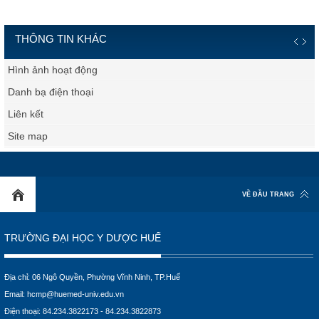
THÔNG TIN KHÁC
Hình ảnh hoạt động
Danh bạ điện thoại
Liên kết
Site map
VỀ ĐẦU TRANG
TRƯỜNG ĐẠI HỌC Y DƯỢC HUẾ
Địa chỉ: 06 Ngô Quyền, Phường Vĩnh Ninh, TP.Huế
Email:
hcmp@huemed-univ.edu.vn
Điện thoại: 84.234.3822173 - 84.234.3822873