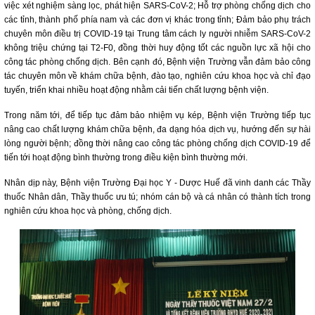
việc xét nghiệm sàng lọc, phát hiện SARS-CoV-2; Hỗ trợ phòng chống dịch cho
các tỉnh, thành phố phía nam và các đơn vị khác trong tỉnh; Đảm bảo phụ trách
chuyên môn điều trị COVID-19 tại Trung tâm cách ly người nhiễm SARS-CoV-2
không triệu chứng tại T2-F0, đồng thời huy động tốt các nguồn lực xã hội cho
công tác phòng chống dịch.
Bên cạnh đó, Bệnh viện Trường vẫn đảm bảo công
tác chuyên môn về khám chữa bệnh, đào tạo, nghiên cứu khoa học và chỉ đạo
tuyến, triển khai nhiều hoạt động nhằm cải tiến chất lượng bệnh viện.
Trong năm tới, để tiếp tục đảm bảo nhiệm vụ kép, Bệnh viện Trường tiếp tục
nâng cao chất lượng khám chữa bệnh, đa dạng hóa dịch vụ, hướng đến sự hài
lòng người bệnh; đồng thời nâng cao công tác phòng chống dịch COVID-19 để
tiến tới hoạt động bình thường trong điều kiện bình thường mới.
Nhân dịp này, Bệnh viện Trường Đại học Y - Dược Huế đã vinh danh các Thầy
thuốc Nhân dân, Thầy thuốc ưu tú; nhóm cán bộ và cá nhân có thành tích trong
nghiên cứu khoa học và phòng, chống dịch.