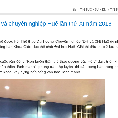
›
›
TIN TỨC - SỰ KIỆN
TIN 
c và chuyên nghiệp Huế lần thứ XI năm 2018
uế được Hội Thể thao Đại học và Chuyên nghiệp (ĐH và CN) Huế ủy n
óng bàn Khoa Giáo dục thể chất Đại học Huế. Giải thi đấu theo 2 lứa t
 cuộc vận động “Rèn luyện thân thể theo gương Bác Hồ vĩ đại”, triển k
thân thiện, lành mạnh”, phong trào tập luyện, thi đấu bóng bàn trong 
sức khỏe, xây dựng nếp sống văn hóa, lành mạnh.