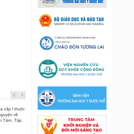
a cấp I thuộc
Lễ kỷ niệm ngày Quốc tế Điều dưỡng 12
 nguyện về
ện Tâm, Tập