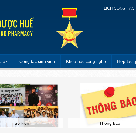
LỊCH CÔNG TÁC
tạo
Công tác sinh viên
Khoa học công nghệ
Hợp tác q
Sự kiện
Thông báo