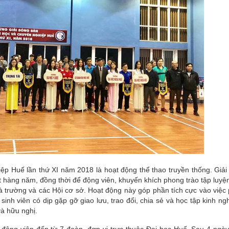
ệp Huế lần thứ XI năm 2018 là hoạt động thể thao truyền thống. Giải
t hàng năm, đồng thời để động viên, khuyến khích phong trào tập luyệ
trường và các Hội cơ sở. Hoạt động này góp phần tích cực vào việc p
 sinh viên có dịp gặp gỡ giao l­ưu, trao đổi, chia sẻ và học tập kinh n
và hữu nghị.