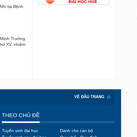
Nhi tại Bệnh
Đánh giá nội bộ cơ sở giáo dục chu kỳ 2 
đoạn 2017-2021) tại Trường Đại học Y -
Đại học Huế
 Minh Trường
Trường đại học Y - Dược vô địch giải bó
thứ XV, nhiệm
viên chức, người lao động Đại học Huế
VỀ ĐẦU TRANG
THEO CHỦ ĐỀ
Tuyển sinh đại học
Dành cho cán bộ