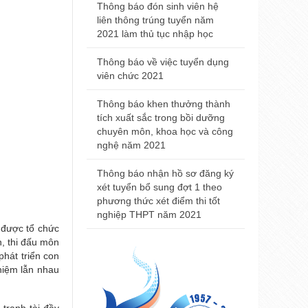
2021
Thông báo đón sinh viên hệ
liên thông trúng tuyển năm
Thông báo đ
2021 làm thủ tục nhập học
nhà khám bệ
viện Trường
Thông báo về việc tuyển dụng
Huế
viên chức 2021
Thông báo t
Thông báo khen thưởng thành
nội trú năm
tích xuất sắc trong bồi dưỡng
chuyên môn, khoa học và công
Thông báo 
nghệ năm 2021
Đại học Y 
2021
Thông báo nhận hồ sơ đăng ký
xét tuyển bổ sung đợt 1 theo
phương thức xét điểm thi tốt
nghiệp THPT năm 2021
 được tổ chức
n, thi đấu môn
hát triển con
ghiệm lẫn nhau