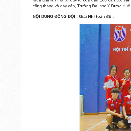
Mùa giải lần thứ XI quy tụ của gần 100 cán bộ, vận
căng thẳng và gay cấn, Trường Đại học Y Dược Huế
NỘI DUNG ĐỒNG ĐỘI : Giải Nhì toàn đội.