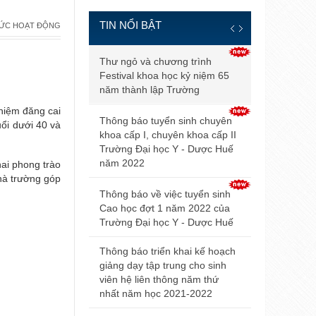
TIN NỔI BẬT
TỨC HOẠT ĐỘNG
Thông báo đ
Thư ngỏ và chương trình
và điều kiện
Festival khoa học kỷ niệm 65
tuyển sinh b
năm thành lập Trường
2021
hiệm đăng cai
Thông báo tuyển sinh chuyên
uổi dưới 40 và
Điểm trúng 
khoa cấp I, chuyên khoa cấp II
sinh đại họ
Trường Đại học Y - Dược Huế
2021 của Đ
năm 2022
hai phong trào
nhà trường góp
Hội nghị Nộ
Thông báo về việc tuyển sinh
mở rộng lần
Cao học đợt 1 năm 2022 của
Trường Đại học Y - Dược Huế
Thông báo v
dự thi tuyển
Thông báo triển khai kế hoạch
giảng dạy tập trung cho sinh
Thông báo 
viên hệ liên thông năm thứ
livestream t
nhất năm học 2021-2022
Trường Đại