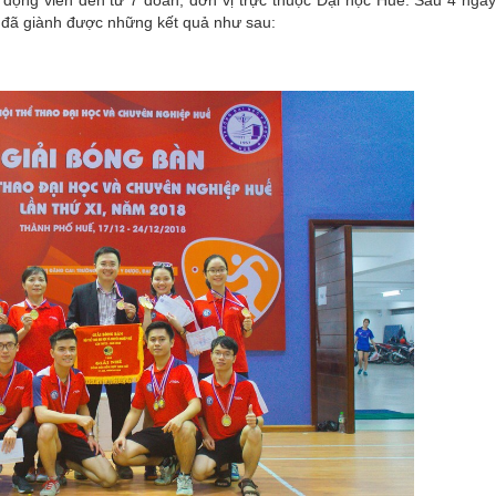
 động viên đến từ 7 đoàn, đơn vị trực thuộc Đại học Huế. Sau 4 ngày 
 đã giành được những kết quả như sau:
Chân dung tân
Hệ thống văn
Hỗ trợ người
Đăng nhập ma