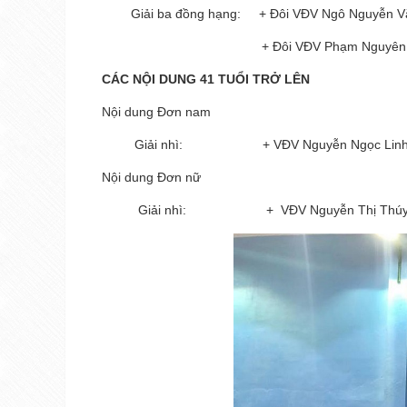
Giải ba đồng hạng: + Đôi VĐV Ngô Nguyễn Văn
+ Đôi VĐV Phạm Nguyên Hãn – Nguy
CÁC NỘI DUNG 41 TUỔI TRỞ LÊN
Nội dung Đơn nam
Giải nhì: + VĐV Nguyễn Ngọc Linh (
Nội dung Đơn nữ
Giải nhì: + VĐV Nguyễn Thị Thúy Hằn