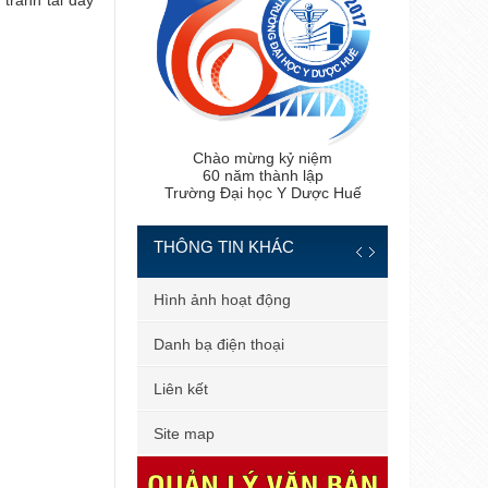
tranh tài đầy
Chào mừng kỷ niệm
60 năm thành lập
Trường Đại học Y Dược Huế
THÔNG TIN KHÁC
 tiến sĩ
Hình ảnh hoạt động
 bản
Danh bạ điện thoại
 dùng
Liên kết
il công vụ
Site map