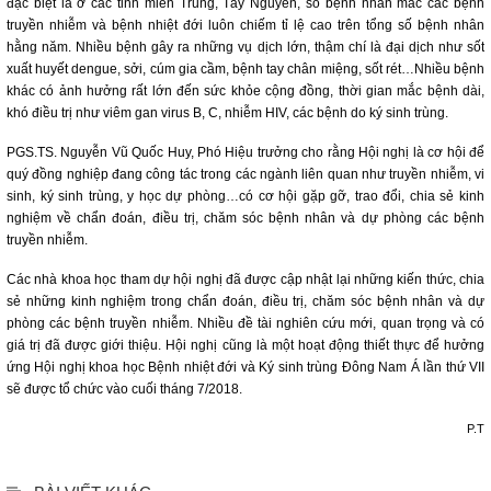
đặc biệt là ở các tỉnh miền Trung, Tây Nguyên, số bệnh nhân mắc các bệnh
truyền nhiễm và bệnh nhiệt đới luôn chiếm tỉ lệ cao trên tổng số bệnh nhân
hằng năm. Nhiều bệnh gây ra những vụ dịch lớn, thậm chí là đại dịch như sốt
xuất huyết dengue, sởi, cúm gia cầm, bệnh tay chân miệng, sốt rét…Nhiều bệnh
khác có ảnh hưởng rất lớn đến sức khỏe cộng đồng, thời gian mắc bệnh dài,
khó điều trị như viêm gan virus B, C, nhiễm HIV, các bệnh do ký sinh trùng.
PGS.TS. Nguyễn Vũ Quốc Huy, Phó Hiệu trưởng cho rằng Hội nghị là cơ hội để
quý đồng nghiệp đang công tác trong các ngành liên quan như truyền nhiễm, vi
sinh, ký sinh trùng, y học dự phòng…có cơ hội gặp gỡ, trao đổi, chia sẻ kinh
nghiệm về chẩn đoán, điều trị, chăm sóc bệnh nhân và dự phòng các bệnh
truyền nhiễm.
Các nhà khoa học tham dự hội nghị đã được cập nhật lại những kiến thức, chia
sẻ những kinh nghiệm trong chẩn đoán, điều trị, chăm sóc bệnh nhân và dự
phòng các bệnh truyền nhiễm. Nhiều đề tài nghiên cứu mới, quan trọng và có
giá trị đã được giới thiệu. Hội nghị cũng là một hoạt động thiết thực để hưởng
ứng Hội nghị khoa học Bệnh nhiệt đới và Ký sinh trùng Đông Nam Á lần thứ VII
sẽ được tổ chức vào cuối tháng 7/2018.
P.T