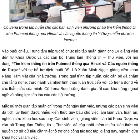
Cô Irena Bond tập huấn cho các bạn sinh viên phương pháp tìm kiếm thông tin
trên Pubmed thông qua Hinari và các nguồn thông tin Y Dược miễn phí trên
Internet
Vào buổi chiều, Trung tâm tiếp tục tổ chức lớp tập huấn dành cho 14 giảng viên
đến từ Khoa Dược và các cán bộ Trung tâm Thông tin – Thư viện, với nội
dung
“Tìm kiếm thông tin trên Pubmed thông qua Hinari và Các nguồn thông
tin Dược”
với sự hỗ trợ dịch thuật BS. Hồ Xuân Minh Ngọc, giảng viên khoa
Răng Hàm Mặt của Nhà trường. Trong quá trình tập huấn, các cán bộ đã chăm
chú lắng nghe, thực hành và nhiệt tình thảo luận trực tiếp với cô Irena Bond về
các thắc mắc của mình. Cô Irena Bond cũng đánh giá rất cao khả năng ngoại
ngữ và năng lực tiếp thu của cán bộ trường.
Mặc dù thời gian tập huấn chỉ trong một ngày làm việc, nhưng các bạn sinh viên
đã tích lũy thêm được nhiều kiến thức quý báu cho việc làm luận văn, luận án,
nghiên cứu khoa học sau này. Các sinh viên, giảng viên, cán bộ Khoa Dược và
cán bộ Trung tâm Thông tin – Thư viện đã cập nhật thêm nhiều kiến thức và
nguồn cơ sở dữ liệu cần thiết hỗ trợ cho công tác học tập, giảng dạy, nghiên cứu
khoa học và làm việc.