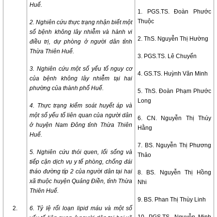
Huế.
1. PGS.TS. Đoàn Phước
Thuộc
2. Nghiên cứu thực trạng nhận biết một
số bệnh không lây nhiễm và hành vi
2. ThS. Nguyễn Thị Hường
điều trị, dự phòng ở người dân tỉnh
Thừa Thiên Huế.
3. PGS.TS. Lê Chuyển
3. Nghiên cứu một số yếu tố nguy cơ
4. GS.TS. Huỳnh Văn Minh
của bệnh không lây nhiễm tại hai
phường của thành phố Huế.
5. ThS. Đoàn Phạm Phước
Long
4. Thực trạng kiểm soát huyết áp và
một số yếu tố liên quan của người dân
6. CN. Nguyễn Thị Thúy
ở huyện Nam Đông tỉnh Thừa Thiên
Hằng
Huế.
7. BS. Nguyễn Thị Phương
5. Nghiên cứu thói quen, lối sống và
Thảo
tiếp cận dịch vụ y tế phòng, chống đái
tháo đường típ 2 của người dân tại hai
8. BS. Nguyễn Thị Hồng
xã thuộc huyện Quảng Điền, tỉnh Thừa
Nhi
Thiên Huế.
9. BS. Phan Thị Thùy Linh
2.
6. Tỷ lệ rối loạn lipid máu và một số
10. PGS.TS. Nguyễn Minh