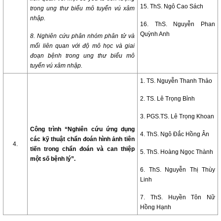
15. ThS. Ngô Cao Sách
trong ung thư biểu mô tuyến vú xâm
nhập.
16. ThS. Nguyễn Phan
Quỳnh Anh
8. Nghiên cứu phân nhóm phân tử và
mối liên quan với độ mô học và giai
đoạn bệnh trong ung thư biểu mô
tuyến vú xâm nhập.
1. TS. Nguyễn Thanh Thảo
2. TS. Lê Trọng Bỉnh
3. PGS.TS. Lê Trọng Khoan
Công trình “Nghiên cứu ứng dụng
4. ThS. Ngô Đắc Hồng Ân
các kỹ thuật chẩn đoán hình ảnh tiên
4.
tiến trong chẩn đoán và can thiệp
5. ThS. Hoàng Ngọc Thành
một số bệnh lý”.
6. ThS. Nguyễn Thị Thùy
Linh
7. ThS. Huyền Tôn Nữ
Hồng Hạnh