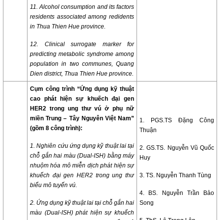
11. Alcohol consumption and its factors
residents associated among redidents
in Thua Thien Hue province.
12. Clinical surrogate marker for
predicting metabolic syndrome among
population in two communes, Quang
Dien district, Thua Thien Hue province.
Cụm công trình “Ứng dụng kỹ thuật
cao phát hiện sự khuếch đại gen
HER2 trong ung thư vú ở phụ nữ
miền Trung – Tây Nguyên Việt Nam”
1. PGS.TS Đặng Công
(gồm 8 công trình):
Thuận
1. Nghiên cứu ứng dụng kỹ thuật lai tại
2. GS.TS. Nguyễn Vũ Quốc
chỗ gắn hai màu (Dual-ISH) bằng máy
Huy
nhuộm hóa mô miễn dịch phát hiện sự
khuếch đại gen HER2 trong ung thư
3. TS. Nguyễn Thanh Tùng
biểu mô tuyến vú.
4. BS. Nguyễn Trần Bảo
2. Ứng dụng kỹ thuật lai tại chỗ gắn hai
Song
màu (Dual-ISH) phát hiện sự khuếch