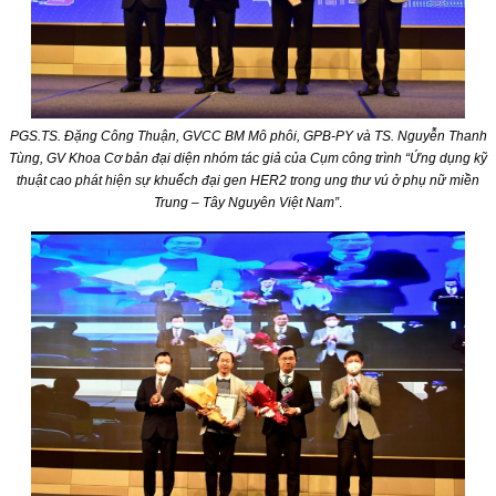
PGS.TS. Đặng Công Thuận, GVCC BM Mô phôi, GPB-PY và TS. Nguyễn Thanh
Tùng, GV Khoa Cơ bản đại diện nhóm tác giả của Cụm công trình “Ứng dụng kỹ
thuật cao phát hiện sự khuếch đại gen HER2 trong ung thư vú ở phụ nữ miền
Trung – Tây Nguyên Việt Nam”
.