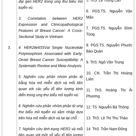
5. ThS. Lê Trọng Lân
đại gen HER2 trong ung thư biểu mô
tuyến vú.
6. PGS.TS. Nguyễn Văn
Mão
3. Correlation between HER2
Expression and Clinicopathological
7. PGS.TS. Nguyễn Đình
Features of Breast Cancer: A Cross-
Tùng
Sectional Study in Vietnam.
8. PGS.TS. Nguyễn Phước
3.
4.
HER2Ile655Val Single Nucleotide
Bảo Quân
Polymorphism Associated with Early-
Onset Breast Cancer Susceptibility: A
9. ThS. Ngô Văn Trung
Systematic Review and Meta-Analysis.
10. CN. Trần Thị Hoàng
5. Nghiên cứu phân nhóm phân tử
Liên
bằng hóa mô miễn dịch và mối liên
quan với các yếu tố tiên lượng kinh
11. ThS. Hoàng Thị Ái
điển trong ung thư biểu mô tuyến vú.
Phương
6. Nghiên cứu phân nhóm phân tử ung
12. TS. Nguyễn Bá Thông
thư biểu mô tuyến vú xâm nhập dựa
trên hóa mô miễn dịch và lai tại chỗ.
13. ThS. Lê Thị Thu Thảo
7. Nghiên cứu tình trạng HER2 và mối
14. ThS. Trần Nam Đông
liên quan với một số yếu tố tiên lượng