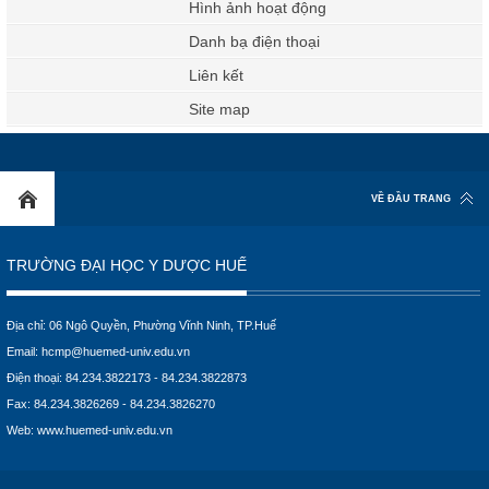
Chân dung tân tiến sĩ
Hệ thống văn bản
Hỗ trợ người dùng
Đăng nhập mail công vụ
VỀ ĐẦU TRANG
TRƯỜNG ĐẠI HỌC Y DƯỢC HUẾ
Địa chỉ: 06 Ngô Quyền, Phường Vĩnh Ninh, TP.Huế
Email:
hcmp@huemed-univ.edu.vn
Điện thoại: 84.234.3822173 - 84.234.3822873
Fax: 84.234.3826269 - 84.234.3826270
Web:
www.huemed-univ.edu.vn