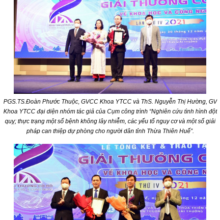
PGS.TS.Đoàn Phước Thuộc, GVCC Khoa YTCC và ThS. Nguyễn Thị Hường, GV
Khoa YTCC đại diện nhóm tác giả của Cụm công trình “Nghiên cứu tình hình đột
quỵ; thực trạng một số bệnh không lây nhiễm, các yếu tố nguy cơ và một số giải
pháp can thiệp dự phòng cho người dân tỉnh Thừa Thiên Huế”.