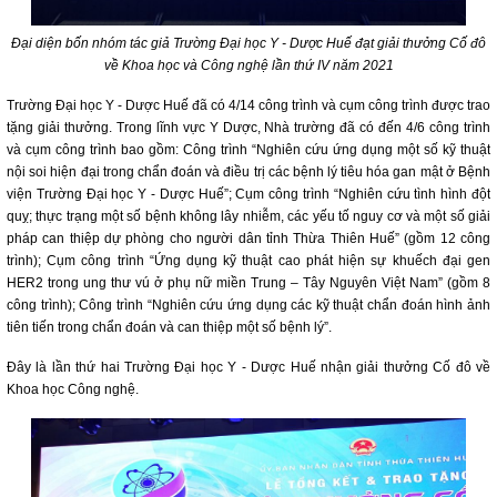
Đại diện bốn nhóm tác giả Trường Đại học Y - Dược Huế đạt giải thưởng Cố đô
về Khoa học và Công nghệ lần thứ IV năm 2021
Trường Đại học Y - Dược Huế đã có 4/14 công trình và cụm công trình được trao
tặng giải thưởng. Trong lĩnh vực Y Dược, Nhà trường đã có đến 4/6 công trình
và cụm công trình bao gồm: Công trình “Nghiên cứu ứng dụng một số kỹ thuật
nội soi hiện đại trong chẩn đoán và điều trị các bệnh lý tiêu hóa gan mật ở Bệnh
viện Trường Đại học Y - Dược Huế”; Cụm công trình “Nghiên cứu tình hình đột
quỵ; thực trạng một số bệnh không lây nhiễm, các yếu tố nguy cơ và một số giải
pháp can thiệp dự phòng cho người dân tỉnh Thừa Thiên Huế” (gồm 12 công
trình); Cụm công trình “Ứng dụng kỹ thuật cao phát hiện sự khuếch đại gen
HER2 trong ung thư vú ở phụ nữ miền Trung – Tây Nguyên Việt Nam” (gồm 8
công trình); Công trình “Nghiên cứu ứng dụng các kỹ thuật chẩn đoán hình ảnh
tiên tiến trong chẩn đoán và can thiệp một số bệnh lý”.
Đây là lần thứ hai Trường Đại học Y - Dược Huế nhận giải thưởng Cố đô về
Khoa học Công nghệ.