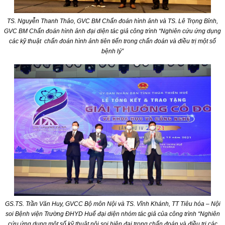
TS. Nguyễn Thanh Thảo, GVC BM Chẩn đoán hình ảnh và TS. Lê Trọng Bỉnh,
GVC BM Chẩn đoán hình ảnh đại diện tác giả công trình “Nghiên cứu ứng dụng
các kỹ thuật chẩn đoán hình ảnh tiên tiến trong chẩn đoán và điều trị một số
bệnh lý”
GS.TS. Trần Văn Huy, GVCC Bộ môn Nội và TS. Vĩnh Khánh, TT Tiêu hóa – Nội
soi Bệnh viện Trường ĐHYD Huế đại diện nhóm tác giả của công trình “Nghiên
cứu ứng dụng một số kỹ thuật nội soi hiện đại trong chẩn đoán và điều trị các