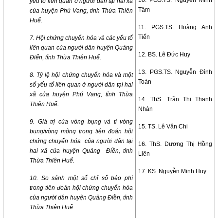
yếu tố liên quan ở người dân tại hai xã
Tâm
của huyện Phú Vang, tỉnh Thừa Thiên
Huế.
11. PGS.TS. Hoàng Anh
Tiến
7. Hội chứng chuyển hóa và các yếu tố
liên quan của người dân huyện Quảng
12. BS. Lê Đức Huy
Điển, tỉnh Thừa Thiên Huế.
13. PGS.TS. Nguyễn Đình
8. Tỷ lệ hội chứng chuyển hóa và một
Toàn
số yếu tố liên quan ở người dân tại hai
xã của huyện Phú Vang, tỉnh Thừa
14. ThS. Trần Thị Thanh
Thiên Huế.
Nhàn
9. Giá trị của vòng bụng và tỉ vòng
15. TS. Lê Văn Chi
bụng/vòng mông trong tiên đoán hội
chứng chuyển hóa của người dân tại
16. ThS. Dương Thị Hồng
hai xã của huyện Quảng Điền, tỉnh
Liên
Thừa Thiên Huế.
17. KS. Nguyễn Minh Huy
10. So sánh một số chỉ số béo phì
trong tiên đoán hội chứng chuyển hóa
của người dân huyện Quảng Điền, tỉnh
Thừa Thiên Huế.