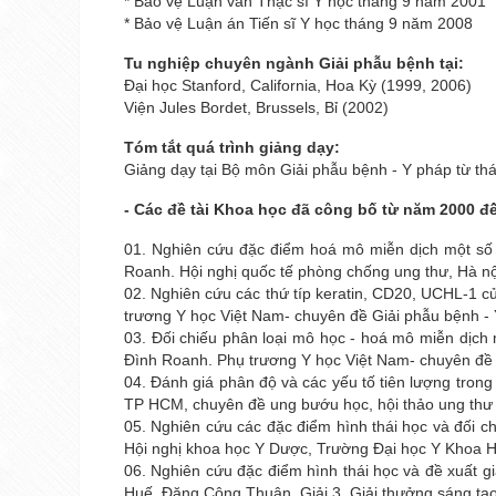
* Bảo vệ Luận văn Thạc sĩ Y học tháng 9 năm 2001
* Bảo vệ Luận án Tiến sĩ Y học tháng 9 năm 2008
Tu nghiệp chuyên ngành Giải phẫu bệnh tại:
Đại học Stanford, California, Hoa Kỳ (1999, 2006)
Viện Jules Bordet, Brussels, Bỉ (2002)
Tóm tắt quá trình giảng dạy:
Giảng dạy tại Bộ môn Giải phẫu bệnh - Y pháp từ t
- Các đề tài Khoa học đã công bố từ năm 2000 đ
01. Nghiên cứu đặc điểm hoá mô miễn dịch một số
Roanh. Hội nghị quốc tế phòng chống ung thư, Hà nội 
02. Nghiên cứu các thứ típ keratin, CD20, UCHL-1 
trương Y học Việt Nam- chuyên đề Giải phẫu bệnh - 
03. Ðối chiếu phân loại mô học - hoá mô miễn dịc
Ðình Roanh. Phụ trương Y học Việt Nam- chuyên đề G
04. Đánh giá phân độ và các yếu tố tiên lượng trong
TP HCM, chuyên đề ung bướu học, hội thảo ung thư T
05. Nghiên cứu các đặc điểm hình thái học và đối ch
Hội nghị khoa học Y Dược, Trường Đại học Y Khoa Hu
06. Nghiên cứu đặc điểm hình thái học và đề xuất g
Huế. Đặng Công Thuận. Giải 3, Giải thưởng sáng t