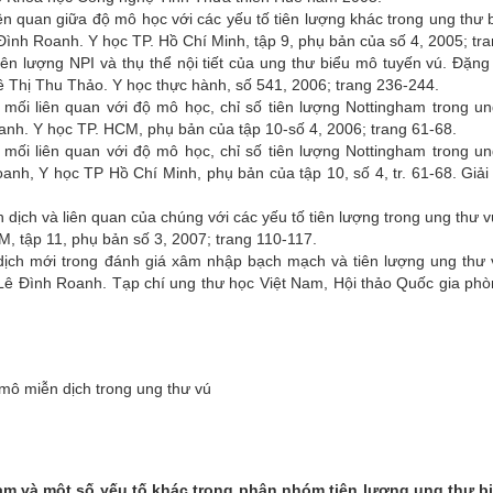
iên quan giữa độ mô học với các yếu tố tiên lượng khác trong ung thư
nh Roanh. Y học TP. Hồ Chí Minh, tập 9, phụ bản của số 4, 2005; tr
tiên lượng NPI và thụ thể nội tiết của ung thư biểu mô tuyến vú. Đặn
Thị Thu Thảo. Y học thực hành, số 541, 2006; trang 236-244.
mối liên quan với độ mô học, chỉ số tiên lượng Nottingham trong u
h. Y học TP. HCM, phụ bản của tập 10-số 4, 2006; trang 61-68.
mối liên quan với độ mô học, chỉ số tiên lượng Nottingham trong u
h, Y học TP Hồ Chí Minh, phụ bản của tập 10, số 4, tr. 61-68. Giải 
 dịch và liên quan của chúng với các yếu tố tiên lượng trong ung thư
 tập 11, phụ bản số 3, 2007; trang 110-117.
dịch mới trong đánh giá xâm nhập bạch mạch và tiên lượng ung thư
Lê Đình Roanh. Tạp chí ung thư học Việt Nam, Hội thảo Quốc gia ph
Chân dung tân
Hệ thống văn
 mô miễn dịch trong ung thư vú
Hỗ trợ người
Đăng nhập ma
am và một số yếu tố khác trong phân nhóm tiên lượng ung thư b