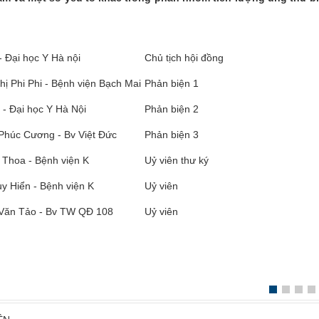
 Đại học Y Hà nội
Chủ tịch hội đồng
ị Phi Phi - Bệnh viện Bạch Mai
Phản biện 1
 - Đại học Y Hà Nội
Phản biện 2
húc Cương - Bv Việt Đức
Phản biện 3
 Thoa - Bệnh viện K
Uỷ viên thư ký
y Hiển - Bệnh viện K
Uỷ viên
Văn Tảo - Bv TW QĐ 108
Uỷ viên