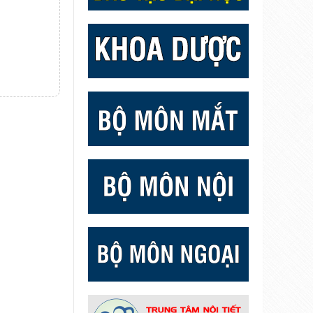
Chân dung tân Tiến sỹ NGUYỄN THỊ PHƯƠNG THẢO
Chân dung tân Tiến sỹ VĨNH KHÁNH
Chân dung tân Tiến sỹ ĐÀO NGUYỄN DIỆU TRANG
Chân dung tân Tiến sỹ NGUYỄN PHÚC THU TRANG
Chân dung tân Tiến sỹ DƯƠNG THỊ NGỌC LAN