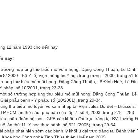
háng 12 năm 1993 cho đến nay
ến nay:
 trường hợp ung thư biểu mô vòm họng. Ðặng Công Thuận, Lê Ðình
8/ 2000 - Bộ Y tế, Viện thông tin Y học trung ương - 2000, trang 51-5
của ung thư biểu mô mũi họng. Ðặng Công Thuận, Lê Ðình Hoè, Lê Ðì
Y pháp, số 10/2001, trang 23-28.
h một số trường hợp ung thư biểu mô mũi họng. Ðặng Công Thuận, Lê
iải phẫu bệnh - Y pháp, số (10/2001), trang 29-34.
 ung thư biểu mô tuyến vú xâm nhập tại Viện Jules Bordet – Brussels.
P.HCM lần thứ sáu, phụ bản của tập 7, số 4, 2003, trang 278 – 283.
iếu chẩn đoán nội soi - GPB các khối u đại trực tràng tại BV Trường 
ế lần thứ 11. Y học thực hành, số 521 (2005), trang 29-34.
iải pháp phát hiện sớm các bệnh lý khối u đại trực tràng tại Bệnh vi
ạo Khoa học Công nghệ Tỉnh Thừa thiên Huế năm 2005.