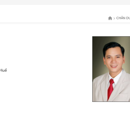
›
CHÂN DU
-Huế