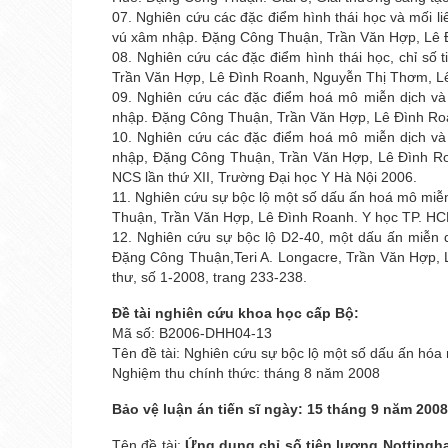
07. Nghiên cứu các đặc điểm hình thái học và mối l
vú xâm nhập. Ðặng Công Thuận, Trần Văn Hợp, Lê Ðì
08. Nghiên cứu các đặc điểm hình thái học, chỉ số 
Trần Văn Hợp, Lê Đình Roanh, Nguyễn Thị Thơm, Lê 
09. Nghiên cứu các đặc điểm hoá mô miễn dịch và 
nhập. Đặng Công Thuận, Trần Văn Hợp, Lê Đình Roan
10. Nghiên cứu các đặc điểm hoá mô miễn dịch và 
nhập, Đặng Công Thuận, Trần Văn Hợp, Lê Đình Roan
NCS lần thứ XII, Trường Đại học Y Hà Nội 2006.
11. Nghiên cứu sự bộc lộ một số dấu ấn hoá mô miễn
Thuận, Trần Văn Hợp, Lê Đình Roanh. Y học TP. HCM,
12. Nghiên cứu sự bộc lộ D2-40, một dấu ấn miễn 
Đặng Công Thuận,Teri A. Longacre, Trần Văn Hợp, 
thư, số 1-2008, trang 233-238.
Đề tài nghiên cứu khoa học cấp Bộ:
Mã số: B2006-DHH04-13
Tên đề tài: Nghiên cứu sự bộc lộ một số dấu ấn hóa
Nghiệm thu chính thức: tháng 8 năm 2008
Bảo vệ luận án tiến sĩ ngày: 15 tháng 9 năm 2008
Tên đề tài:
Ứng dụng chỉ số tiên lượng Nottingh