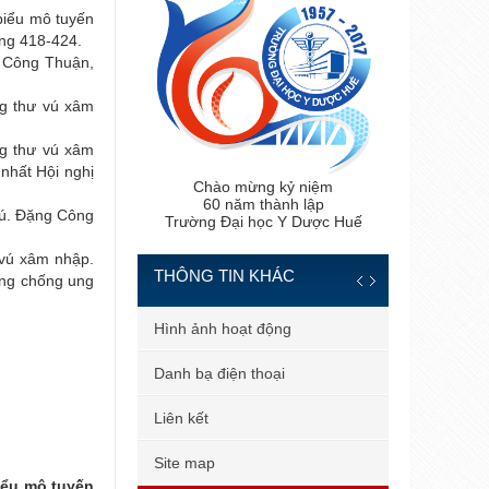
 biểu mô tuyến
ang 418-424.
g Công Thuận,
ng thư vú xâm
ng thư vú xâm
nhất Hội nghị
Chào mừng kỷ niệm
60 năm thành lập
 vú. Đặng Công
Trường Đại học Y Dược Huế
 vú xâm nhập.
THÔNG TIN KHÁC
òng chống ung
 tiến sĩ
Hình ảnh hoạt động
 bản
Danh bạ điện thoại
 dùng
Liên kết
il công vụ
Site map
iểu mô tuyến