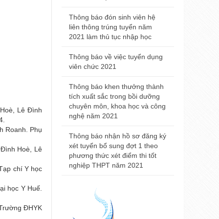
Trường Đại
2021
Thông báo đón sinh viên hệ
liên thông trúng tuyển năm
Thông báo đ
2021 làm thủ tục nhập học
nhà khám bệ
viện Trường
Thông báo về việc tuyển dụng
Huế
viên chức 2021
Thông báo t
Thông báo khen thưởng thành
nội trú năm
tích xuất sắc trong bồi dưỡng
chuyên môn, khoa học và công
 Hoè, Lê Ðình
Thông báo 
nghệ năm 2021
4.
Đại học Y 
nh Roanh. Phụ
2021
Thông báo nhận hồ sơ đăng ký
xét tuyển bổ sung đợt 1 theo
 Ðình Hoè, Lê
phương thức xét điểm thi tốt
nghiệp THPT năm 2021
 Tạp chí Y học
Đại học Y Huế.
ện Trường ĐHYK