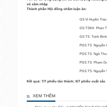
vú xâm nhập
Thành phần Hội đồng chấm luận án:
GS.Vi Huyền Trác-
GS.TSKH. Phan Th
GS.TS. Trịnh Bình
PGS.TS. Nguyễn P
PGS.TS. Ngô Thu
PGS.TS. Pham Du
PGS.TS. Nguyễn 
Kết quả: 7/7 phiếu tán thành; 6/7 phiếu xuất sắc
XEM THÊM