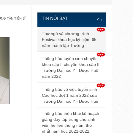
TIN NỔI BẬT
NG TÂN TIẾN SĨ
Thông báo đ
Thư ngỏ và chương trình
và điều kiện
Festival khoa học kỷ niệm 65
tuyển sinh b
năm thành lập Trường
2021
Thông báo tuyển sinh chuyên
Điểm trúng 
khoa cấp I, chuyên khoa cấp II
sinh đại họ
Trường Đại học Y - Dược Huế
2021 của Đ
năm 2022
Hội nghị Nộ
Thông báo về việc tuyển sinh
mở rộng lần
Cao học đợt 1 năm 2022 của
Trường Đại học Y - Dược Huế
Thông báo v
dự thi tuyển
Thông báo triển khai kế hoạch
giảng dạy tập trung cho sinh
Thông báo 
viên hệ liên thông năm thứ
livestream t
nhất năm học 2021-2022