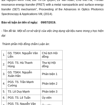
13.
Nguyễn Minh Hoa, Bui Thi Le Quyen, Le Van Xuan, Chu Viet Ha, “Forster
resonance energy transfer (FRET) with a metal nanoparticle and surface energy
transfer (SET) mechanism”, Proceeding of the Advances in Optics Photonics
Spectroscopy & Applications VIII, (2014).
Bảo vệ luận án tiến sĩ ngày: 09/07/2019.
- Tên đề tài:
Một số cơ sở vật lý của việc ứng dụng vật liệu nano trong y học hiện
đại
Thành phần Hội đồng chấm Luận án:
GS. TSKH. Nguyễn Văn
Chủ tịch Hội
1.
Liễn
đồng
PGS. TS. Hà Thanh
Thư ký Hội
2.
Hùng
đồng
GS. TSKH. Nguyễn
3.
Phản biện 1
Xuân Hãn
PGS. TS. Trần Mạnh
4.
Phản biện 2
Cường
5.
TS. Lê Duy Mạnh
Phản biện 3
6.
PGS. TS. Lê Tuấn
Ủy viên
PGS. TS. Nguyễn Văn