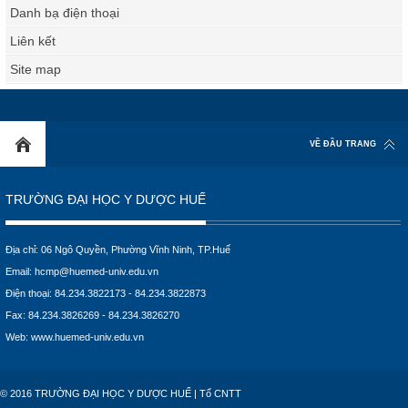
Danh bạ điện thoại
Liên kết
Site map
VỀ ĐẦU TRANG
TRƯỜNG ĐẠI HỌC Y DƯỢC HUẾ
Địa chỉ: 06 Ngô Quyền, Phường Vĩnh Ninh, TP.Huế
Email:
hcmp@huemed-univ.edu.vn
Điện thoại: 84.234.3822173 - 84.234.3822873
Fax: 84.234.3826269 - 84.234.3826270
Web:
www.huemed-univ.edu.vn
© 2016 TRƯỜNG ĐẠI HỌC Y DƯỢC HUẾ | Tổ CNTT