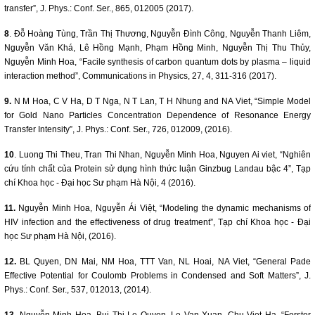
transfer”, J. Phys.: Conf. Ser., 865, 012005 (2017).
8
. Đỗ Hoàng Tùng, Trần Thị Thương, Nguyễn Đình Công, Nguyễn Thanh Liêm,
Nguyễn Văn Khá, Lê Hồng Mạnh, Phạm Hồng Minh, Nguyễn Thị Thu Thủy,
Nguyễn Minh Hoa, “Facile synthesis of carbon quantum dots by plasma – liquid
interaction method”, Communications in Physics, 27, 4, 311-316 (2017).
9.
N M Hoa, C V Ha, D T Nga, N T Lan, T H Nhung and NA Viet, “Simple Model
for Gold Nano Particles Concentration Dependence of Resonance Energy
Transfer Intensity”, J. Phys.: Conf. Ser., 726, 012009, (2016).
10
. Luong Thi Theu, Tran Thi Nhan, Nguyễn Minh Hoa, Nguyen Ai viet, “Nghiên
cứu tính chất của Protein sử dụng hình thức luận Ginzbug Landau bậc 4”, Tạp
chí Khoa học - Đại học Sư phạm Hà Nội, 4 (2016).
11.
Nguyễn Minh Hoa, Nguyễn Ái Việt, “Modeling the dynamic mechanisms of
HIV infection and the effectiveness of drug treatment”, Tạp chí Khoa học - Đại
học Sư phạm Hà Nội, (2016).
12.
BL Quyen, DN Mai, NM Hoa, TTT Van, NL Hoai, NA Viet, “General Pade
Effective Potential for Coulomb Problems in Condensed and Soft Matters”, J.
Phys.: Conf. Ser., 537, 012013, (2014).