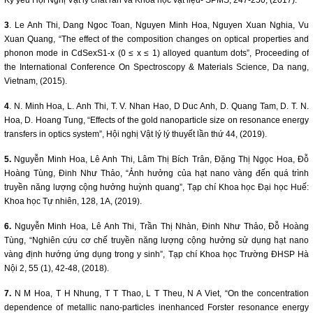
Kỷ yếu Hội Nghị Vật lý chất rắn và Khoa học vật liệu- SPMS, 247-250, (2017).
3
. Le Anh Thi, Dang Ngoc Toan, Nguyen Minh Hoa, Nguyen Xuan Nghia, Vu
Xuan Quang, “The effect of the composition changes on optical properties and
phonon mode in CdSexS1-x (0 ≤ x ≤ 1) alloyed quantum dots”, Proceeding of
the International Conference On Spectroscopy & Materials Science, Da nang,
Vietnam, (2015).
4
. N. Minh Hoa, L. Anh Thi, T. V. Nhan Hao, D Duc Anh, D. Quang Tam, D. T. N.
Hoa, D. Hoang Tung, “Effects of the gold nanoparticle size on resonance energy
transfers in optics system”, Hội nghị Vật lý lý thuyết lần thứ 44, (2019).
5.
Nguyễn Minh Hoa, Lê Anh Thi, Lâm Thị Bích Trân, Đặng Thị Ngọc Hoa, Đỗ
Hoàng Tùng, Đinh Như Thảo, “Ảnh hưởng của hạt nano vàng đến quá trình
truyền năng lượng cộng hưởng huỳnh quang”, Tạp chí Khoa học Đại học Huế:
Khoa học Tự nhiên, 128, 1A, (2019).
6.
Nguyễn Minh Hoa, Lê Anh Thi, Trần Thị Nhàn, Đinh Như Thảo, Đỗ Hoàng
Tùng, “Nghiên cứu cơ chế truyền năng lượng cộng hưởng sử dụng hạt nano
vàng định hướng ứng dụng trong y sinh”, Tạp chí Khoa học Trường ĐHSP Hà
Nội 2, 55 (1), 42-48, (2018).
7.
N M Hoa, T H Nhung, T T Thao, L T Theu, N A Viet, “On the concentration
dependence of metallic nano-particles inenhanced Forster resonance energy