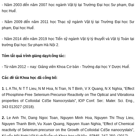
- Năm 2003 đến năm 2007 học ngành Vật lý tại Trường Đại học Sư phạm, Đại
học Huế.
- Năm 2009 đến năm 2011 học Thạc sỹ ngành Vật lý tại Trường Đại học Sư
phạm, Đại học Huế.
- Năm 2014 đến năm 2019 học Tiến sỹ ngành Vật lý lý thuyết và Vật lý Toán tại
trường Đại học Sư phạm Hà Nội 2.
Tóm tắt quá trình giảng dạy/công tác:
- Từ năm 2012 – nay: Giảng viên Khoa Cơ bản - Trường đại học Y Dược Huế.
Các đề tài Khoa học đã công bố:
1
. L A Thi, N T T Lieu, N M Hoa, N Tran, N T Binh, V X Quang, N X Nghia, “Effect
of Phosphine-Free Selenium Precursor Reactivity on The Optical and Vibrationa
properties of Colloidal CdSe Nanocrystals”, IOP Conf. Ser.: Mater. Sci. Eng.,
343 012027 (2018).
2.
Le Anh Thi, Dang Ngoc Toan, Nguyen Minh Hoa, Nguyen Thi Thuy Lieu,
Nguyen Thanh Binh, Vu Xuan Quang, Nguyen Xuan Nghia, “Effect of Chemical
reactivity of Selenium precursor on the Growth of Colloidal CdSe nanocrystals”,