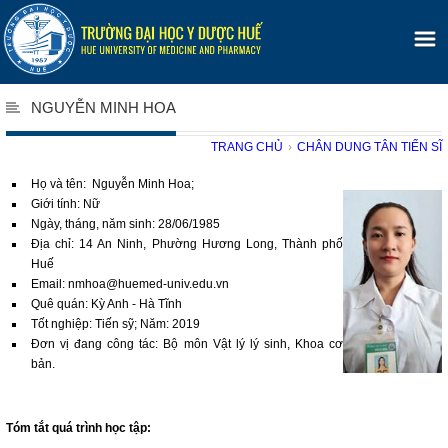
NGUYỄN MINH HOA
TRANG CHỦ
›
CHÂN DUNG TÂN TIẾN SĨ
Họ và tên: Nguyễn Minh Hoa;
Giới tính: Nữ
Ngày, tháng, năm sinh: 28/06/1985
Địa chỉ: 14 An Ninh, Phường Hương Long, Thành phố
Huế
Email: nmhoa@huemed-univ.edu.vn
Quê quán: Kỳ Anh - Hà Tĩnh
Tốt nghiệp: Tiến sỹ; Năm: 2019
Đơn vị đang công tác: Bộ môn Vật lý lý sinh, Khoa cơ
bản.
Tóm tắt quá trình học tập: