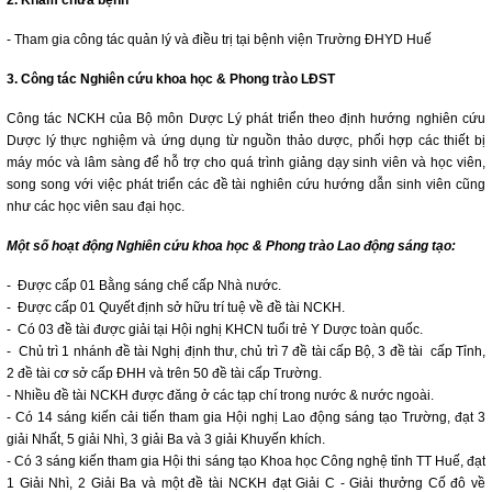
2. Khám chữa bệnh
- Tham gia công tác quản lý và điều trị tại bệnh viện Trường ĐHYD Huế
3. Công tác Nghiên cứu khoa học & Phong trào LĐST
Công tác NCKH của Bộ môn Dược Lý phát triển theo định hướng nghiên cứu
Dược lý thực nghiệm và ứng dụng từ nguồn thảo dược, phối hợp các thiết bị
máy móc và lâm sàng để hỗ trợ cho quá trình giảng dạy sinh viên và học viên,
song song với việc phát triển các đề tài nghiên cứu hướng dẫn sinh viên cũng
như các học viên sau đại học.
Một số hoạt động Nghiên cứu khoa học & Phong trào Lao động sáng tạo:
- Được cấp 01 Bằng sáng chế cấp Nhà nước.
- Được cấp 01 Quyết định sở hữu trí tuệ về đề tài NCKH.
- Có 03 đề tài được giải tại Hội nghị KHCN tuổi trẻ Y Dược toàn quốc.
- Chủ trì 1 nhánh đề tài Nghị định thư, chủ trì 7 đề tài cấp Bộ, 3 đề tài cấp Tỉnh,
2 đề tài cơ sở cấp ĐHH và trên 50 đề tài cấp Trường.
- Nhiều đề tài NCKH được đăng ở các tạp chí trong nước & nước ngoài.
- Có 14 sáng kiến cải tiến tham gia Hội nghị Lao động sáng tạo Trường, đạt 3
giải Nhất, 5 giải Nhì, 3 giải Ba và 3 giải Khuyến khích.
- Có 3 sáng kiến tham gia Hội thi sáng tạo Khoa học Công nghệ tỉnh TT Huế, đạt
1 Giải Nhì, 2 Giải Ba và một đề tài NCKH đạt Giải C - Giải thưởng Cố đô về