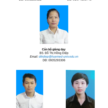
Cán bộ giảng dạy
BS. Đỗ Thị Hồng Diệp
Email:
dthdiep@huemed-univ.edu.vn
DĐ: 0935293306