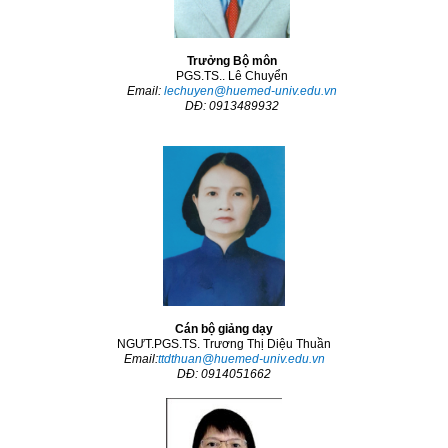
Trưởng Bộ môn
PGS.TS.. Lê Chuyển
Email:
lechuyen@huemed-univ.edu.vn
DĐ: 0913489932
Cán bộ giảng dạy
NGƯT.PGS.TS. Trương Thị Diệu Thuần
Email:
ttdthuan@huemed-univ.edu.vn
DĐ: 0914051662