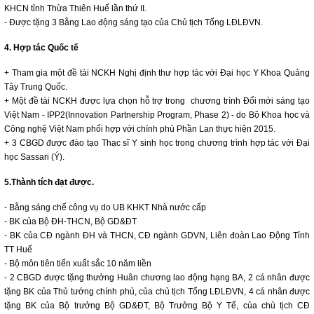
KHCN tỉnh Thừa Thiên Huế lần thứ II.
- Được tặng 3 Bằng Lao động sáng tạo của Chủ tịch Tổng LĐLĐVN.
4. Hợp tác Quốc tế
+ Tham gia một đề tài NCKH Nghị định thư hợp tác với Đại học Y Khoa Quảng
Tây Trung Quốc.
+ Một đề tài NCKH được lựa chọn hỗ trợ trong chương trình Đổi mới sáng tạo
Việt Nam - IPP2(Innovation Partnership Program, Phase 2) - do Bộ Khoa học và
Công nghệ Việt Nam phối hợp với chính phủ Phần Lan thực hiện 2015.
+ 3 CBGD được đào tạo Thạc sĩ Y sinh học trong chương trình hợp tác với Đại
học Sassari (Ý).
5.Thành tích đạt được.
- Bằng sáng chế công vụ do UB KHKT Nhà nước cấp
- BK của Bộ ĐH-THCN, Bộ GD&ĐT
- BK của CĐ ngành ĐH và THCN, CĐ ngành GDVN, Liên đoàn Lao Động Tỉnh
TT Huế
- Bộ môn tiên tiến xuất sắc 10 năm liền
- 2 CBGD được tặng thưởng Huân chương lao động hạng BA, 2 cá nhân được
tặng BK của Thủ tướng chính phủ, của chủ tịch Tổng LĐLĐVN, 4 cá nhân được
tặng BK của Bộ trưởng Bộ GD&ĐT, Bộ Trưởng Bộ Y Tế, của chủ tịch CĐ