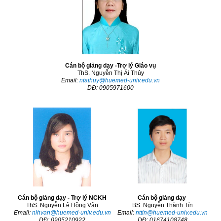
Cán bộ giảng dạy -Trợ lý Giáo vụ
ThS. Nguyễn Thị Ái Thủy
Email:
ntathuy@huemed-univ.edu.vn
DĐ: 0905971600
Cán bộ giảng dạy - Trợ lý NCKH
Cán bộ giảng dạy
ThS. Nguyễn Lê Hồng Vân
BS. Nguyễn Thành Tín
Email:
nlhvan@huemed-univ.edu.vn
Email:
nttin@huemed-univ.edu.vn
DĐ: 0905210922
DĐ: 01674108748