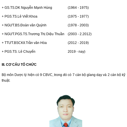
+ GS.TS.DK Nguyễn Mạnh Hùng
(1964 - 1975)
+ PGS.TS.Lê Viết Khoa
(1975 - 1977)
+ NGƯT.BS.Đoàn văn Quýnh
(1978 - 2003)
+ NGƯT.PGS.TS.Trương Thị Diệu Thuần
(2003 - 2.2012)
+ TTƯT.BSCKII.Trần văn Hòa
(2012 - 2019)
+ PGS.TS. Lê Chuyển
2019 - nay)
III. CƠ CẤU TỔ CHỨC
Bộ môn Dược lý hiện có 9 CBVC, trong đó có 7 cán bộ gỉang dạy và 2 cán bộ kỹ
thuật.