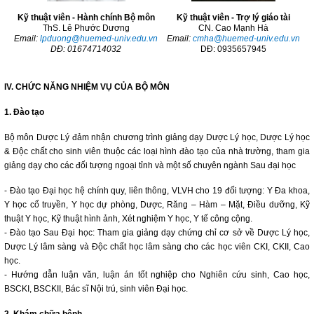
Kỹ thuật viên - Hành chính Bộ môn
Kỹ thuật viên - Trợ lý giáo tài
ThS. Lê Phước Dương
CN. Cao Mạnh Hà
Email:
lpduong@huemed-univ.edu.vn
Email:
cmha@huemed-univ.edu.vn
DĐ: 01674714032
DĐ: 0935657945
IV. CHỨC NĂNG NHIỆM VỤ CỦA BỘ MÔN
1. Đào tạo
Bộ môn Dược Lý đảm nhận chương trình giảng dạy Dược Lý học, Dược Lý học
& Độc chất cho sinh viên thuộc các loại hình đào tạo của nhà trường, tham gia
giảng dạy cho các đối tượng ngoại tỉnh và một số chuyên ngành Sau đại học
- Đào tạo Đại học hệ chính quy, liên thông, VLVH cho 19 đối tượng: Y Đa khoa,
Y học cổ truyền, Y học dự phòng, Dược, Răng – Hàm – Mặt, Điều dưỡng, Kỹ
thuật Y học, Kỹ thuật hình ảnh, Xét nghiệm Y học, Y tế công cộng.
- Đào tạo Sau Đại học: Tham gia giảng dạy chứng chỉ cơ sở về Dược Lý học,
Dược Lý lâm sàng và Độc chất học lâm sàng cho các học viên CKI, CKII, Cao
học.
- Hướng dẫn luận văn, luận án tốt nghiệp cho Nghiên cứu sinh, Cao học,
BSCKI, BSCKII, Bác sĩ Nội trú, sinh viên Đại học.