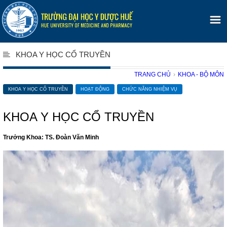
KHOA Y HỌC CỔ TRUYỀN
TRANG CHỦ
›
KHOA - BỘ MÔN
KHOA Y HỌC CỔ TRUYỀN
HOẠT ĐỘNG
CHỨC NĂNG NHIỆM VỤ
KHOA Y HỌC CỔ TRUYỀN
Trưởng Khoa: TS. Đoàn Văn Minh