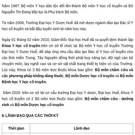
Năm 1987: Bộ môn Y học dân tộc đổi tên thành Bộ môn Y học cổ truyền và BS
Nguyễn Thị Đang tiếp tục là Phụ trách Bộ môn.
Từ năm 2008, Trường Ðại học Y Dược Huế đã mở được ngành đào tạo Bác sĩ Y
học cổ truyền và bắt đầu tuyển sinh từ năm học này.
Ngày 01 tháng 02 năm 2010, Giám Đốc Đại học Huế đã ra quyết định thành lập
Khoa Y học cổ truyền
trên cơ sở tổ chức lại Bộ môn Y học cổ truyền Trường
Đại học Y Dược Huế, để đáp ứng nhu cầu đào tạo Bác sĩ Y học cổ truyền cho
các tỉnh miền Trung, Tây Nguyên đồng thời phát huy năng lực đội ngũ cán bộ
chuyên môn, tay nghề cao và cơ sở vật chất trang thiết bị hiện có của Trường.
Lúc này, Khoa có 3 Bộ môn trực thuộc khoa bao gồm:
Bộ môn châm cứu và
các phương pháp không dùng thuốc
,
Bộ môn Dược học cổ truyền
và
Bộ môn
Bệnh học Y học cổ truyền.
Năm 2020: trên cơ sở tái cơ cấu trường Đại học Y dược, Đại học Huế, Khoa Y
học cổ truyền có 2 Bộ môn trực thuộc bao gồm:
Bộ môn châm cứu - dưỡng
sinh
và
Bộ môn Dược học cổ truyền
.
II. LÃNH ĐẠO QUA CÁC THỜI KỲ
Thời gian
Lãnh đạo