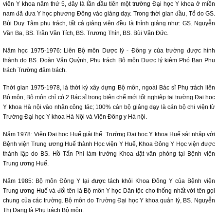
viên Y khoa năm thứ 5, đây là lần đầu tiên một trường Đại học Y khoa ở miền
nam đã đưa Y học phương Đông vào giảng dạy. Trong thời gian đầu, Tổ do GS.
Bùi Duy Tâm phụ trách, tất cả giảng viên đều là thỉnh giảng như: GS. Nguyễn
Văn Ba, BS. Trần Văn Tích, BS. Trương Thìn, BS. Bùi Văn Đức.
Năm học 1975-1976: Liên Bộ môn Dược lý - Đông y của trường được hình
thành do BS. Đoàn Văn Quýnh, Phụ trách Bộ môn Dược lý kiêm Phó Ban Phụ
trách Trường đảm trách.
Thời gian 1975-1978, là thời kỳ xây dựng Bộ môn, ngoài Bác sĩ Phụ trách liên
Bộ môn, Bộ môn chỉ có 2 Bác sĩ trong biên chế mới tốt nghiệp tại trường Đại học
Y khoa Hà nội vào nhận công tác; 100% cán bộ giảng dạy là cán bộ chi viện từ
Trường Đại học Y khoa Hà Nội và Viện Đông y Hà nội.
Năm 1978: Viện Đại học Huế giải thể. Trường Đại học Y khoa Huế sát nhập với
Bệnh viện Trung ương Huế thành Học viện Y Huế, Khoa Đông Y Học viện được
thành lập do BS. Hồ Tấn Phi làm trưởng Khoa đặt văn phòng tại Bệnh viện
Trung ương Huế.
Năm 1985: Bộ môn Đông Y lại được tách khỏi Khoa Đông Y của Bệnh viện
Trung ương Huế và đổi tên là Bộ môn Y học Dân tộc cho thống nhất với tên gọi
chung của các trường. Bộ môn do Trường Đại học Y khoa quản lý, BS. Nguyễn
Thị Đang là Phụ trách Bộ môn.