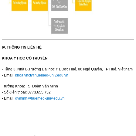
IV. THÔNG TIN LIÊN HỆ
KHOA Y HỌC CỔ TRUYỀN
- Tầng 3, Nhà B,Trường Đại học Y Dược Huế, 06 Ngô Quyền, TP Huế, Việt nam
- Email:
khoa.yhct@huemed-univ.edu.vn
Trưởng Khoa: TS. Đoàn Văn Minh
- Số điện thoại: 0773.655.752
- Email:
dvminh@huemed-univ.edu.vn