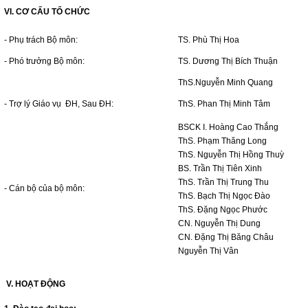
VI. CƠ CẤU TỔ CHỨC
-
Phụ trách Bộ môn:
TS. Phù Thị Hoa
- Phó trưởng Bộ môn:
TS. Dương Thị Bích Thuận
ThS.Nguyễn Minh Quang
- Trợ lý Giáo vụ ĐH, Sau ĐH:
ThS. Phan Thị Minh Tâm
BSCK I. Hoàng Cao Thắng
ThS. Phạm Thăng Long
ThS. Nguyễn Thị Hồng Thuỳ
BS. Trần Thị Tiên Xinh
ThS. Trần Thị Trung Thu
- Cán bộ của bộ môn:
ThS. Bạch Thị Ngọc Đào
ThS. Đặng Ngọc Phước
CN. Nguyễn Thị Dung
CN. Đặng Thị Băng Châu
Nguyễn Thị Vân
V
. H
OẠT ĐỘNG