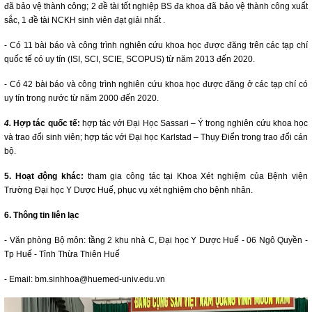
đã bảo vệ thành công; 2 đề tài tốt nghiệp BS đa khoa đã bảo vệ thành công xuất
sắc, 1 đề tài NCKH sinh viên đạt giải nhất .
- Có 11 bài báo và công trình nghiên cứu khoa học được đăng trên các tạp chí
quốc tế có uy tín (ISI, SCI, SCIE, SCOPUS) từ năm 2013 đến 2020.
- Có 42 bài báo và công trình nghiên cứu khoa học được đăng ở các tạp chí có
uy tín trong nước từ năm 2000 đến 2020.
4.
Hợp tác quốc tế:
hợp tác với Đại Học Sassari – Ý trong nghiên cứu khoa học
và trao đổi sinh viên; hợp tác với Đại học Karlstad – Thụy Điển trong trao đổi cán
bộ.
5. Hoạt động khác:
tham gia công tác tại Khoa Xét nghiệm của Bệnh viện
Trường Đại học Y Dược Huế, phục vụ xét nghiệm cho bệnh nhân.
6.
Thông tin liên lạc
- Văn phòng Bộ môn: tầng 2 khu nhà C, Đại học Y Dược Huế - 06 Ngô Quyền -
Tp Huế - Tỉnh Thừa Thiên Huế
- Email:
bm.sinhhoa@huemed-univ.edu.vn