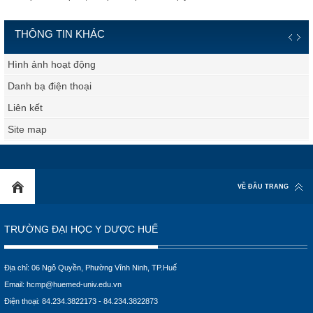
THÔNG TIN KHÁC
Hình ảnh hoạt động
Danh bạ điện thoại
Liên kết
Site map
VỀ ĐẦU TRANG
TRƯỜNG ĐẠI HỌC Y DƯỢC HUẾ
Địa chỉ: 06 Ngô Quyền, Phường Vĩnh Ninh, TP.Huế
Email:
hcmp@huemed-univ.edu.vn
Điện thoại: 84.234.3822173 - 84.234.3822873