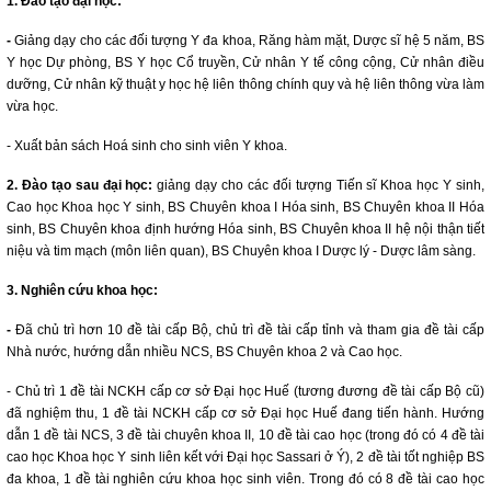
1.
Đào tạo đại học:
-
Giảng dạy cho các đối tượng Y đa khoa, Răng hàm mặt, Dược sĩ hệ 5 năm, BS
Y học Dự phòng, BS Y học Cổ truyền, Cử nhân Y tế công cộng, Cử nhân điều
dưỡng, Cử nhân kỹ thuật y học hệ liên thông chính quy và hệ liên thông vừa làm
vừa học.
-
Xuất bản sách Hoá sinh cho sinh viên Y khoa.
2. Đào tạo sau đại học:
giảng dạy cho các đối tượng Tiến sĩ Khoa học Y sinh,
Cao học Khoa học Y sinh, BS Chuyên khoa I Hóa sinh, BS Chuyên khoa II Hóa
sinh, BS Chuyên khoa định hướng Hóa sinh, BS Chuyên khoa II hệ nội thận tiết
niệu và tim mạch (môn liên quan), BS Chuyên khoa I Dược lý - Dược lâm sàng.
3. Nghiên cứu khoa học:
-
Đã chủ trì hơn 10 đề tài cấp Bộ, chủ trì đề tài cấp tỉnh và tham gia đề tài cấp
Nhà nước, hướng dẫn nhiều NCS, BS Chuyên khoa 2 và Cao học.
-
Chủ trì 1 đề tài NCKH cấp cơ sở Đại học Huế (tương đương đề tài cấp Bộ cũ)
đã nghiệm thu, 1 đề tài NCKH cấp cơ sở Đại học Huế đang tiến hành. Hướng
dẫn 1 đề tài NCS, 3 đề tài chuyên khoa II, 10 đề tài cao học (trong đó có 4 đề tài
cao học Khoa học Y sinh liên kết với Đại học Sassari ở Ý), 2 đề tài tốt nghiệp BS
đa khoa, 1 đề tài nghiên cứu khoa học sinh viên. Trong đó có 8 đề tài cao học